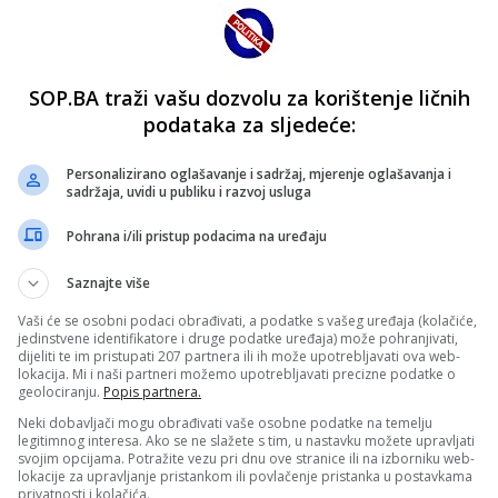
SOP.BA traži vašu dozvolu za korištenje ličnih
podataka za sljedeće:
Personalizirano oglašavanje i sadržaj, mjerenje oglašavanja i
sadržaja, uvidi u publiku i razvoj usluga
Pohrana i/ili pristup podacima na uređaju
Saznajte više
Vaši će se osobni podaci obrađivati, a podatke s vašeg uređaja (kolačiće,
jedinstvene identifikatore i druge podatke uređaja) može pohranjivati,
dijeliti te im pristupati 207 partnera ili ih može upotrebljavati ova web-
lokacija. Mi i naši partneri možemo upotrebljavati precizne podatke o
geolociranju.
Popis partnera.
Neki dobavljači mogu obrađivati vaše osobne podatke na temelju
legitimnog interesa. Ako se ne slažete s tim, u nastavku možete upravljati
svojim opcijama. Potražite vezu pri dnu ove stranice ili na izborniku web-
lokacije za upravljanje pristankom ili povlačenje pristanka u postavkama
privatnosti i kolačića.