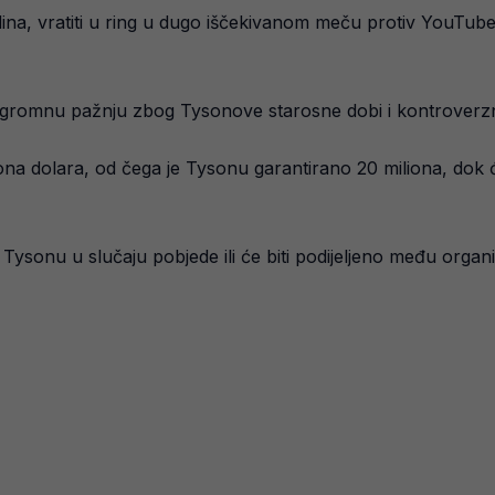
a, vratiti u ring u dugo iščekivanom meču protiv YouTube 
e ogromnu pažnju zbog Tysonove starosne dobi i kontroverzn
a dolara, od čega je Tysonu garantirano 20 miliona, dok ć
 Tysonu u slučaju pobjede ili će biti podijeljeno među organ