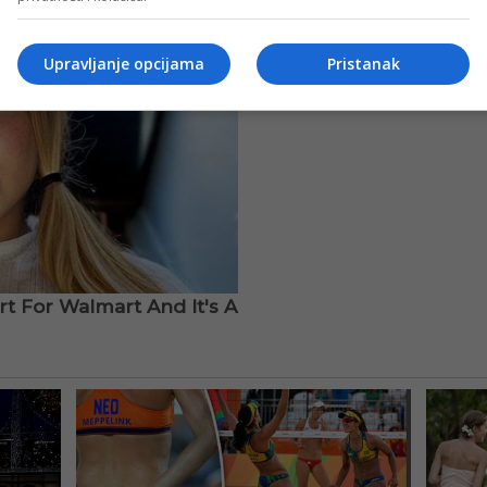
Upravljanje opcijama
Pristanak