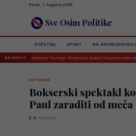
Skip
Petak, 7. Augusta 2026.
to
content
Sve Osim Politike
POČETNA
SPORT
BH. REPREZENTACI
e otputovao “na noge” Smajloviću, budući Zmaj imao samo jedan odgovor
NAJNOVIJE
AKTUELNO
Bokserski spektakl koj
Paul zaraditi od meča
E. H.
·
12/11/2024