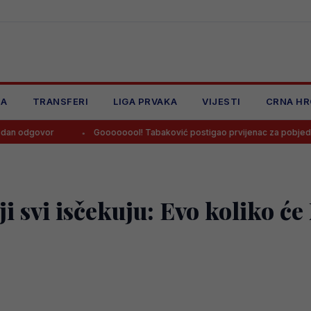
JA
TRANSFERI
LIGA PRVAKA
VIJESTI
CRNA HR
Goooooool! Tabaković postigao prvijenac za pobjedu Salzburga!
i svi isčekuju: Evo koliko će