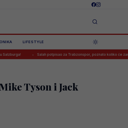
ONIKA
LIFESTYLE
Salah potpisao za Trabzonspor, poznato koliko će zarađivati
 Mike Tyson i Jack