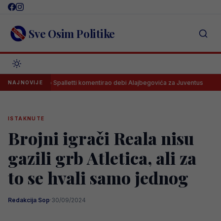
Skip
to
content
Sve Osim Politike
Luciano Spalletti komentirao debi Alajbegovića za Juventus
Koju 
NAJNOVIJE
ISTAKNUTE
Brojni igrači Reala nisu
gazili grb Atletica, ali za
to se hvali samo jednog
Redakcija Sop
·
30/09/2024