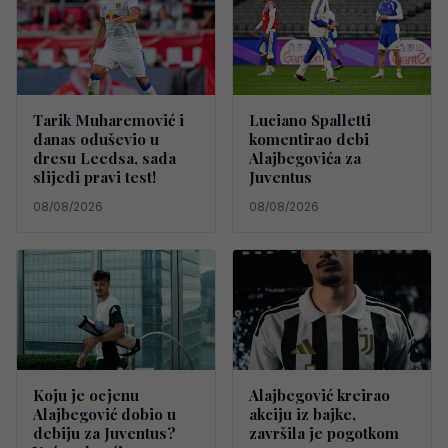
Tarik Muharemović i
Luciano Spalletti
danas oduševio u
komentirao debi
dresu Leedsa, sada
Alajbegovića za
slijedi pravi test!
Juventus
08/08/2026
08/08/2026
Koju je ocjenu
Alajbegović kreirao
Alajbegović dobio u
akciju iz bajke,
debiju za Juventus?
završila je pogotkom