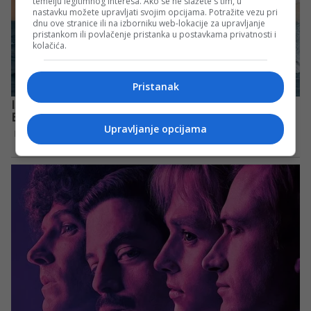
temelju legitimnog interesa. Ako se ne slažete s tim, u
nastavku možete upravljati svojim opcijama. Potražite vezu pri
dnu ove stranice ili na izborniku web-lokacije za upravljanje
pristankom ili povlačenje pristanka u postavkama privatnosti i
kolačića.
Pristanak
Upravljanje opcijama