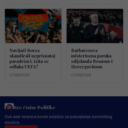
Navijači Borca
Barbarezova
skandirali nepriznatoj
misteriozna poruka
paradržavi, čeka se
odjeknula Bosnom i
odluka UEFA?
Hercegovinom
07/08/2026
07/08/2026
Sve Osim Politike
PRAVILA PRIVATNOSTI
MARKETING
USLOVI KORIŠTENJA
Ova web stranica koristi kolačiće za poboljšanje korisničkog
IMPRESSUM
KONTAKT
iskustva.
© 2026 Sve Osim Politike. Sva prava zadržana.