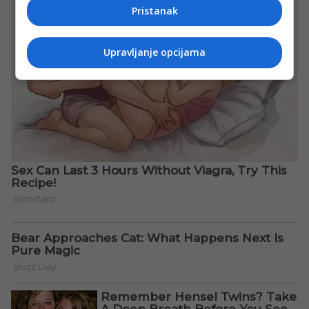
Pristanak
Upravljanje opcijama