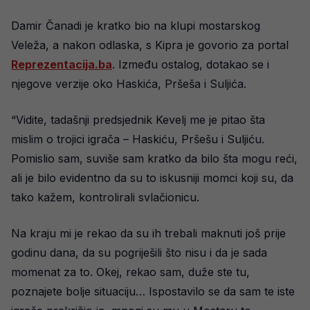
Damir Čanadi je kratko bio na klupi mostarskog
Veleža, a nakon odlaska, s Kipra je govorio za portal
Reprezentacija.ba
. Između ostalog, dotakao se i
njegove verzije oko Haskića, Pršeša i Suljića.
“Vidite, tadašnji predsjednik Kevelj me je pitao šta
mislim o trojici igrača – Haskiću, Pršešu i Suljiću.
Pomislio sam, suviše sam kratko da bilo šta mogu reći,
ali je bilo evidentno da su to iskusniji momci koji su, da
tako kažem, kontrolirali svlačionicu.
Na kraju mi je rekao da su ih trebali maknuti još prije
godinu dana, da su pogriješili što nisu i da je sada
momenat za to. Okej, rekao sam, duže ste tu,
poznajete bolje situaciju… Ispostavilo se da sam te iste