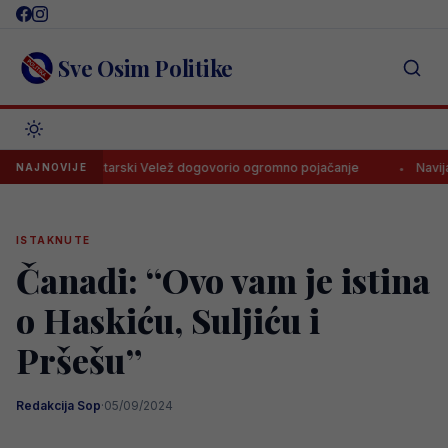
Skip
to
content
Sve Osim Politike
Mostarski Velež dogovorio ogromno pojačanje
Navijači Bor
NAJNOVIJE
ISTAKNUTE
Čanadi: “Ovo vam je istina
o Haskiću, Suljiću i
Pršešu”
Redakcija Sop
·
05/09/2024