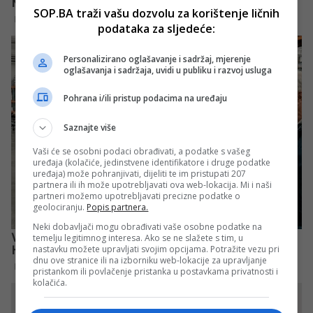
SOP.BA traži vašu dozvolu za korištenje ličnih
podataka za sljedeće:
Personalizirano oglašavanje i sadržaj, mjerenje
oglašavanja i sadržaja, uvidi u publiku i razvoj usluga
Pohrana i/ili pristup podacima na uređaju
Saznajte više
Vaši će se osobni podaci obrađivati, a podatke s vašeg
uređaja (kolačiće, jedinstvene identifikatore i druge podatke
uređaja) može pohranjivati, dijeliti te im pristupati 207
partnera ili ih može upotrebljavati ova web-lokacija. Mi i naši
partneri možemo upotrebljavati precizne podatke o
geolociranju.
Popis partnera.
Neki dobavljači mogu obrađivati vaše osobne podatke na
temelju legitimnog interesa. Ako se ne slažete s tim, u
nastavku možete upravljati svojim opcijama. Potražite vezu pri
dnu ove stranice ili na izborniku web-lokacije za upravljanje
pristankom ili povlačenje pristanka u postavkama privatnosti i
kolačića.