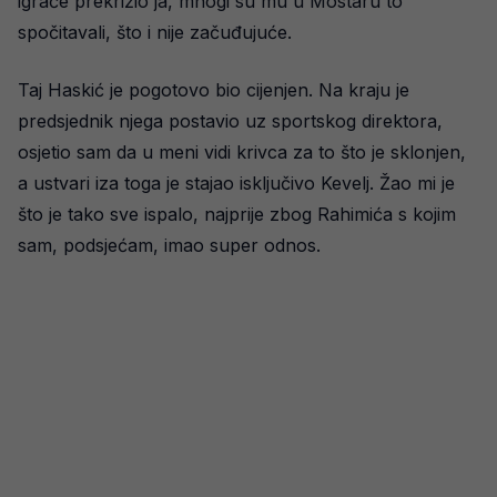
igrače prekrižio ja, mnogi su mu u Mostaru to
spočitavali, što i nije začuđujuće.
Taj Haskić je pogotovo bio cijenjen. Na kraju je
predsjednik njega postavio uz sportskog direktora,
osjetio sam da u meni vidi krivca za to što je sklonjen,
a ustvari iza toga je stajao isključivo Kevelj. Žao mi je
što je tako sve ispalo, najprije zbog Rahimića s kojim
sam, podsjećam, imao super odnos.