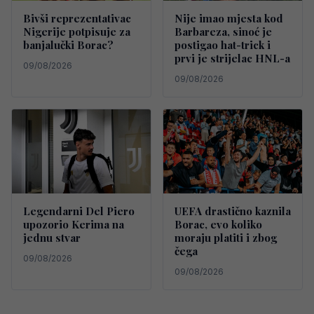
Bivši reprezentativac
Nije imao mjesta kod
Nigerije potpisuje za
Barbareza, sinoć je
banjalučki Borac?
postigao hat-trick i
prvi je strijelac HNL-a
09/08/2026
09/08/2026
Legendarni Del Piero
UEFA drastično kaznila
upozorio Kerima na
Borac, evo koliko
jednu stvar
moraju platiti i zbog
čega
09/08/2026
09/08/2026