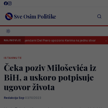
Skip
to
content
Sve Osim Politike
Legendarni Del Piero upozorio Kerima na jednu stvar
UEFA dras
NAJNOVIJE
ISTAKNUTE
Čeka poziv Miloševića iz
BiH, a uskoro potpisuje
ugovor života
Redakcija Sop
·
03/10/2023