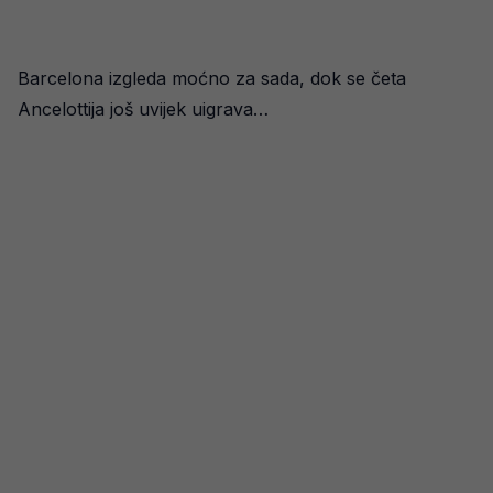
Barcelona izgleda moćno za sada, dok se četa
Ancelottija još uvijek uigrava…