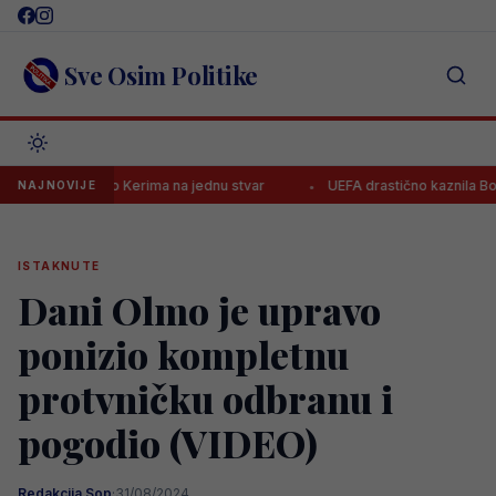
Skip
to
content
Sve Osim Politike
pozorio Kerima na jednu stvar
UEFA drastično kaznila Borac, evo ko
NAJNOVIJE
ISTAKNUTE
Dani Olmo je upravo
ponizio kompletnu
protvničku odbranu i
pogodio (VIDEO)
Redakcija Sop
·
31/08/2024