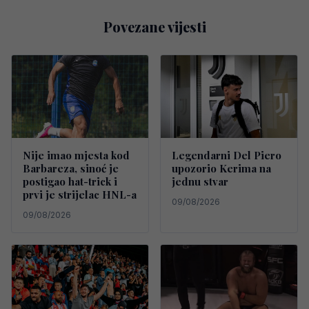
Povezane vijesti
Nije imao mjesta kod
Legendarni Del Piero
Barbareza, sinoć je
upozorio Kerima na
postigao hat-trick i
jednu stvar
prvi je strijelac HNL-a
09/08/2026
09/08/2026