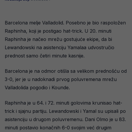
Barcelona melje Valladolid. Posebno je bio raspoložen
Raphinha, koji je postigao hat-trick. U 20. minuti
Raphinha je načeo mrežu gostujuće ekipe, da bi
Lewandowski na asistenciju Yamalaa udvostručio
prednost samo četiri minute kasnije.
Barcelona je na odmor otišla sa velikom prednošću od
3-0, jer je u nadoknadi prvog poluvremena mrežu
Valladolida pogodio i Kounde.
Raphinha je u 64. i 72. minuti golovima krunisao hat-
trick i sjajnu partiju. Lewandowski i Yamal su upisali po
asistenciju u drugom poluvremenu. Dani Olmo je u 83.
minuti postavio konačnih 6-0 svojim već drugim