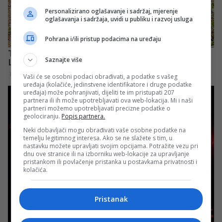
Personalizirano oglašavanje i sadržaj, mjerenje
oglašavanja i sadržaja, uvidi u publiku i razvoj usluga
Pohrana i/ili pristup podacima na uređaju
Saznajte više
Vaši će se osobni podaci obrađivati, a podatke s vašeg
uređaja (kolačiće, jedinstvene identifikatore i druge podatke
uređaja) može pohranjivati, dijeliti te im pristupati 207
partnera ili ih može upotrebljavati ova web-lokacija. Mi i naši
partneri možemo upotrebljavati precizne podatke o
geolociranju.
Popis partnera.
Neki dobavljači mogu obrađivati vaše osobne podatke na
temelju legitimnog interesa. Ako se ne slažete s tim, u
nastavku možete upravljati svojim opcijama. Potražite vezu pri
dnu ove stranice ili na izborniku web-lokacije za upravljanje
pristankom ili povlačenje pristanka u postavkama privatnosti i
kolačića.
Pristanak