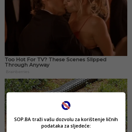
SOP.BA traži vašu dozvolu za korištenje ličnih
podataka za sljedeće: