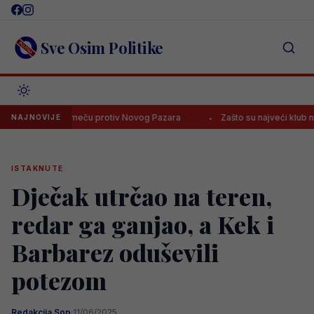
Skip
to
content
Sve Osim Politike
a na meču protiv Novog Pazara
Zašto su najveći klub na svijetu? Re
NAJNOVIJE
ISTAKNUTE
Dječak utrčao na teren,
redar ga ganjao, a Kek i
Barbarez oduševili
potezom
Redakcija Sop
·
11/06/2025