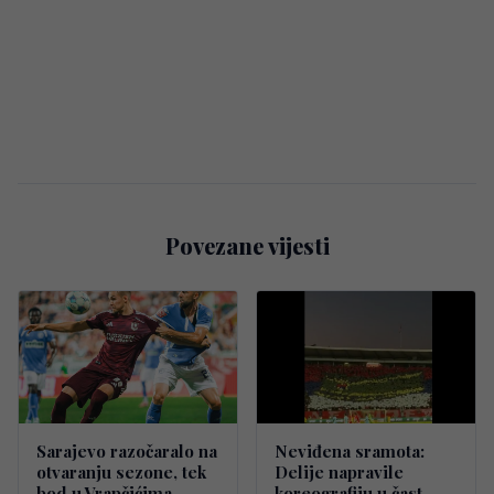
Povezane vijesti
Sarajevo razočaralo na
Neviđena sramota:
otvaranju sezone, tek
Delije napravile
bod u Vrapčićima
koreografiju u čast