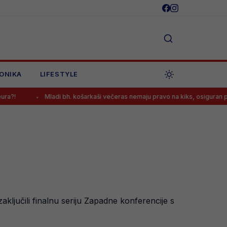
ONIKA
LIFESTYLE
Mladi bh. košarkaši večeras nemaju pravo na kiks, osiguran prijenos meča
učili finalnu seriju Zapadne konferencije s