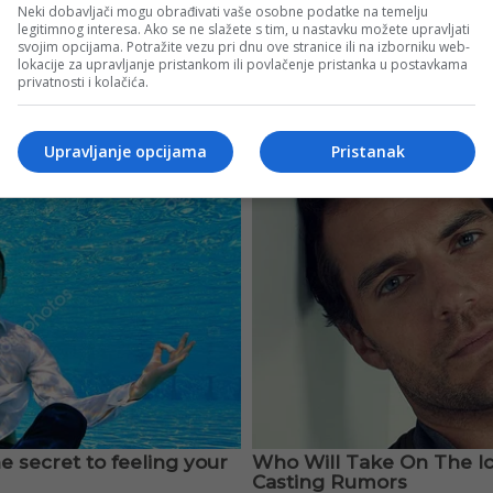
Neki dobavljači mogu obrađivati vaše osobne podatke na temelju
legitimnog interesa. Ako se ne slažete s tim, u nastavku možete upravljati
svojim opcijama. Potražite vezu pri dnu ove stranice ili na izborniku web-
lokacije za upravljanje pristankom ili povlačenje pristanka u postavkama
privatnosti i kolačića.
Upravljanje opcijama
Pristanak