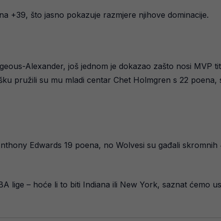
 na +39, što jasno pokazuje razmjere njihove dominacije.
 Gilgeous-Alexander, još jednom je dokazao zašto nosi MVP ti
šku pružili su mu mladi centar Chet Holmgren s 22 poena, s
nthony Edwards 19 poena, no Wolvesi su gađali skromnih 41.
 lige – hoće li to biti Indiana ili New York, saznat ćemo u