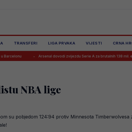
JA
TRANSFERI
LIGA PRVAKA
VIJESTI
CRNA HR
Arsenal dovodi zvijezdu Serie A za brutalnih 138 mil. eura?!
istu NBA lige
 su pobjedom 124:94 protiv Minnesota Timberwolvesa zaklj
ale!