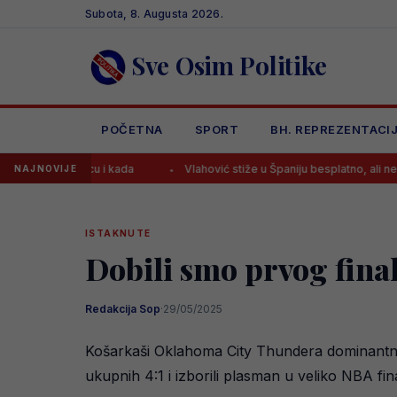
Skip
Subota, 8. Augusta 2026.
to
content
Sve Osim Politike
POČETNA
SPORT
BH. REPREZENTACI
kmicu i kada
Vlahović stiže u Španiju besplatno, ali ne u Barcelonu
NAJNOVIJE
ISTAKNUTE
Dobili smo prvog final
Redakcija Sop
·
29/05/2025
Košarkaši Oklahoma City Thundera dominantnom
ukupnih 4:1 i izborili plasman u veliko NBA fin