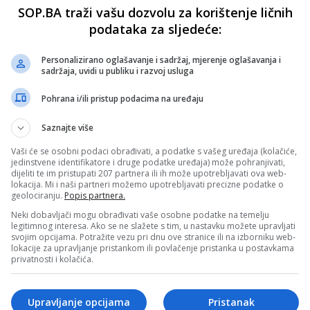
SOP.BA traži vašu dozvolu za korištenje ličnih
podataka za sljedeće:
Personalizirano oglašavanje i sadržaj, mjerenje oglašavanja i
sadržaja, uvidi u publiku i razvoj usluga
Pohrana i/ili pristup podacima na uređaju
Saznajte više
Vaši će se osobni podaci obrađivati, a podatke s vašeg uređaja (kolačiće,
jedinstvene identifikatore i druge podatke uređaja) može pohranjivati,
dijeliti te im pristupati 207 partnera ili ih može upotrebljavati ova web-
lokacija. Mi i naši partneri možemo upotrebljavati precizne podatke o
geolociranju.
Popis partnera.
Neki dobavljači mogu obrađivati vaše osobne podatke na temelju
legitimnog interesa. Ako se ne slažete s tim, u nastavku možete upravljati
svojim opcijama. Potražite vezu pri dnu ove stranice ili na izborniku web-
lokacije za upravljanje pristankom ili povlačenje pristanka u postavkama
privatnosti i kolačića.
Upravljanje opcijama
Pristanak