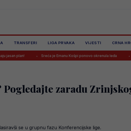
JA
TRANSFERI
LIGA PRVAKA
VIJESTI
CRNA HR
!
Sreća je Emanu Košpi ponovo okrenula leđa
Selektor Šv
Pogledajte zaradu Zrinjskog 
plasiravši se u grupnu fazu Konferencijske lige.