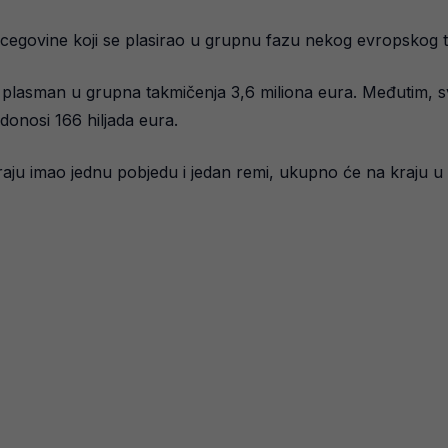
ercegovine koji se plasirao u grupnu fazu nekog evropskog 
za plasman u grupna takmičenja 3,6 miliona eura. Međutim, s
donosi 166 hiljada eura.
raju imao jednu pobjedu i jedan remi, ukupno će na kraju u 