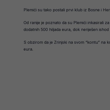
Plemići su tako postali prvi klub iz Bosne i H
Od ranije je poznato da su Plemići inkasirali 
dodatnih 500 hiljada eura, dok neriješen ishod 
S obzirom da je Zrinjski na svom “kontu” na k
eura.