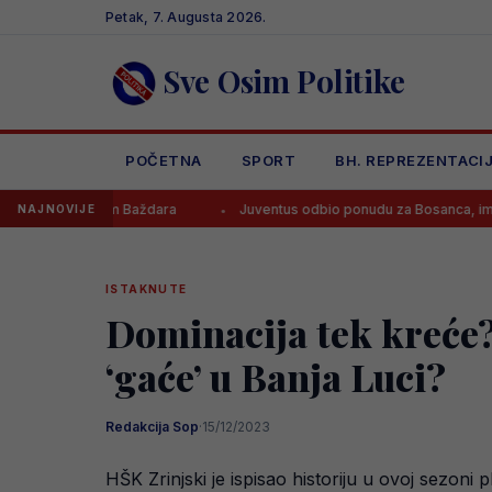
Skip
Petak, 7. Augusta 2026.
to
content
Sve Osim Politike
POČETNA
SPORT
BH. REPREZENTACI
dajom Baždara
Juventus odbio ponudu za Bosanca, imaju jasan plan
NAJNOVIJE
ISTAKNUTE
Dominacija tek kreće? 
‘gaće’ u Banja Luci?
Redakcija Sop
·
15/12/2023
HŠK Zrinjski je ispisao historiju u ovoj sezoni 