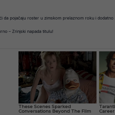
i da pojačaju roster u zimskom prelaznom roku i dodatno s
urno – Zrinjski napada titulu!