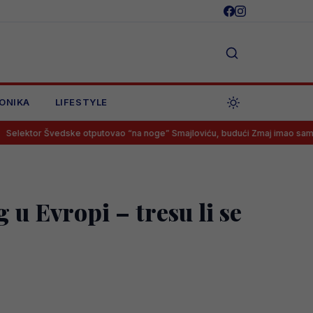
ONIKA
LIFESTYLE
edske otputovao “na noge” Smajloviću, budući Zmaj imao samo jedan odgo
u Evropi – tresu li se