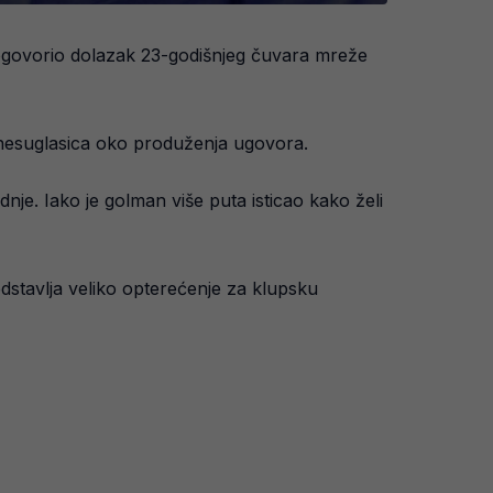
ogovorio dolazak 23-godišnjeg čuvara mreže
og nesuglasica oko produženja ugovora.
je. Iako je golman više puta isticao kako želi
edstavlja veliko opterećenje za klupsku