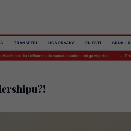
JA
TRANSFERI
LIGA PRVAKA
VIJESTI
CRNA HR
šinarima da napuste stadion, oni ga vrijeđaju
Prekinuta utakmica Bo
ershipu?!