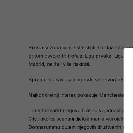
Prošla sezona bila je statistički solidna za 
pritom osvojio tri trofeja: Ligu prvaka, Ligue
Madrid, ne želi više riskirati.
Spremni su saslušati ponude već ovog ljeta kak
Najkonkretniji interes pokazuje Manchester Un
Transfermarkt njegovu tržišnu vrijednost proc
City, iako taj scenarij djeluje manje vjerojatno
Donnarummu putem njegovih društvenih mrež