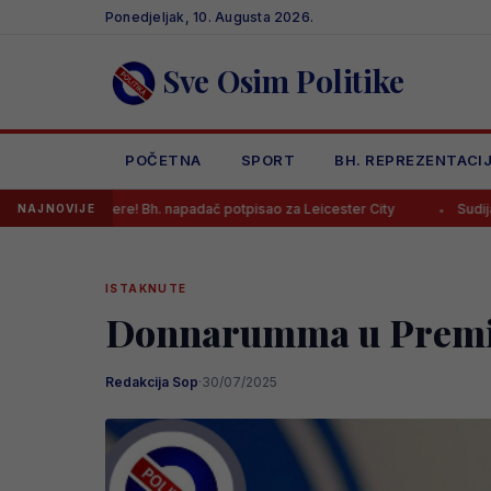
Skip
Ponedjeljak, 10. Augusta 2026.
to
content
Sve Osim Politike
POČETNA
SPORT
BH. REPREZENTACI
ere! Bh. napadač potpisao za Leicester City
Sudija Musić naredio Le
NAJNOVIJE
ISTAKNUTE
Donnarumma u Premi
Redakcija Sop
·
30/07/2025