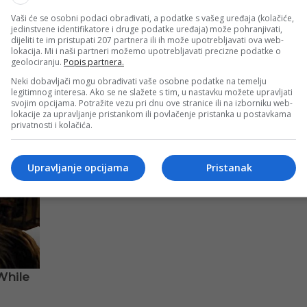
Vaši će se osobni podaci obrađivati, a podatke s vašeg uređaja (kolačiće,
o za PSG, koji istovremeno gradi novu momčad i pokušava raci
jedinstvene identifikatore i druge podatke uređaja) može pohranjivati,
dijeliti te im pristupati 207 partnera ili ih može upotrebljavati ova web-
lokacija. Mi i naši partneri možemo upotrebljavati precizne podatke o
geolociranju.
Popis partnera.
 suočen je s velikom odlukom – ostanak po lošijim uvjetima 
Neki dobavljači mogu obrađivati vaše osobne podatke na temelju
legitimnog interesa. Ako se ne slažete s tim, u nastavku možete upravljati
svojim opcijama. Potražite vezu pri dnu ove stranice ili na izborniku web-
lokacije za upravljanje pristankom ili povlačenje pristanka u postavkama
privatnosti i kolačića.
Upravljanje opcijama
Pristanak