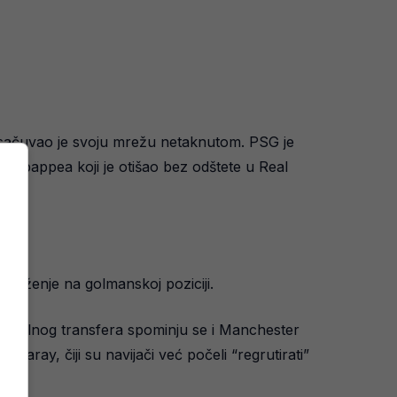
a sačuvao je svoju mrežu netaknutom. PSG je
na Mbappea koji je otišao bez odštete u Real
vježenje na golmanskoj poziciji.
ncijalnog transfera spominju se i Manchester
asaray, čiji su navijači već počeli “regrutirati”