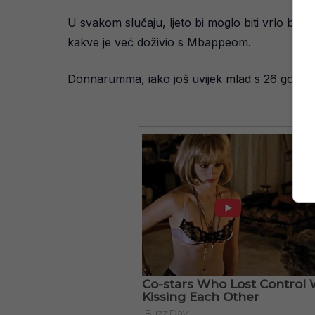
U svakom slučaju, ljeto bi moglo biti vrlo burn
kakve je već doživio s Mbappeom.
Donnarumma, iako još uvijek mlad s 26 godina,