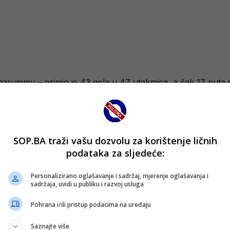
Donnarummu – primio je 43 gola u 47 utakmica, a čak 17 put
 1 i francuski Kup. No uprava kluba, poučena slučajem Kylia
o ne bi ostali bez odštete za još jednu zvijezdu.
SOP.BA traži vašu dozvolu za korištenje ličnih
podataka za sljedeće:
ited, koji već duže vrijeme prati Donnarummu i razmatra os
Personalizirano oglašavanje i sadržaj, mjerenje oglašavanja i
sadržaja, uvidi u publiku i razvoj usluga
jenjuje na 40 milijuna eura. Osim Uniteda, u kontekstu pote
 zbog povratka Jamesa Trafforda, kao i Chelsea te turski Galat
Pohrana i/ili pristup podacima na uređaju
a.
Saznajte više