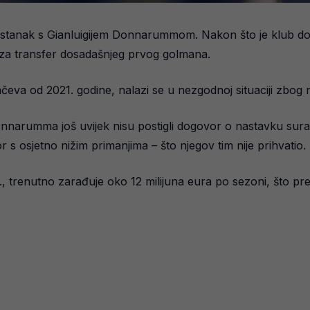
astanak s Gianluigijem Donnarummom. Nakon što je klub d
a za transfer dosadašnjeg prvog golmana.
rinčeva od 2021. godine, nalazi se u nezgodnoj situaciji zb
nnarumma još uvijek nisu postigli dogovor o nastavku suradn
 s osjetno nižim primanjima – što njegov tim nije prihvatio.
., trenutno zarađuje oko 12 milijuna eura po sezoni, što pr