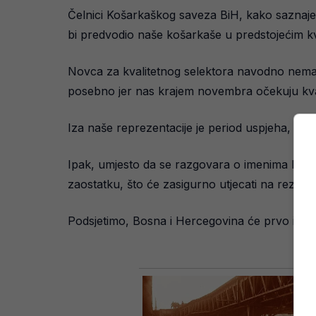
Čelnici Košarkaškog saveza BiH, kako saznajemo
bi predvodio naše košarkaše u predstojećim kva
Novca za kvalitetnog selektora navodno nema, 
posebno jer nas krajem novembra očekuju kval
Iza naše reprezentacije je period uspjeha, kr
Ipak, umjesto da se razgovara o imenima koša
zaostatku, što će zasigurno utjecati na rezulta
Podsjetimo, Bosna i Hercegovina će prvo igrati