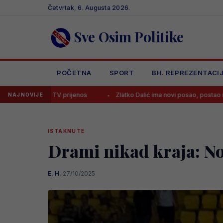
Skip
Četvrtak, 6. Augusta 2026.
to
content
Sve Osim Politike
POČETNA
SPORT
BH. REPREZENTACI
 TV prijenos
Zlatko Dalić ima novi posao, postao najplaćeniji hrvatsk
NAJNOVIJE
ISTAKNUTE
Drami nikad kraja: No
E. H.
·
27/10/2025