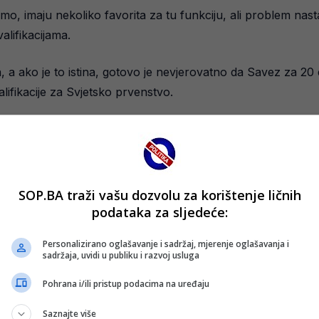
, imaju nekoliko favorita za tu funkciju, ali problem nastaj
lifikacijama.
a ako je to istina, gotovo je nevjerovatno da Savez za 20 
ifikacije za Svjetsko prvenstvo.
unisan plasmanom u osminu finala Eurobasketa, zbog čega su
rkaša na spisku i planiranju priprema za važne utakmice, 
te predstojećih utakmica.
SOP.BA traži vašu dozvolu za korištenje ličnih
podataka za sljedeće:
 protiv Turske 27. novembra, a tri dana kasnije odmjerit će
Personalizirano oglašavanje i sadržaj, mjerenje oglašavanja i
sadržaja, uvidi u publiku i razvoj usluga
Pohrana i/ili pristup podacima na uređaju
Saznajte više