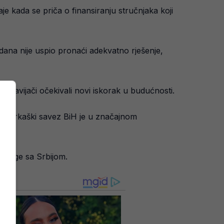
e kada se priča o finansiranju stručnjaka koji
dana nije uspio pronaći adekvatno rješenje,
 navijači očekivali novi iskorak u budućnosti.
Košarkaški savez BiH je u značajnom
 snage sa Srbijom.