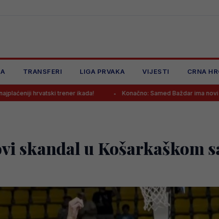
JA
TRANSFERI
LIGA PRVAKA
VIJESTI
CRNA HR
i trener ikada!
Konačno: Samed Baždar ima novi klub
Da l
vi skandal u Košarkaškom s