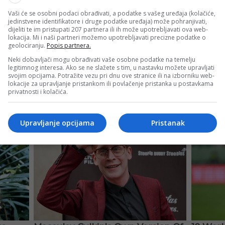
Vaši će se osobni podaci obrađivati, a podatke s vašeg uređaja (kolačiće,
jedinstvene identifikatore i druge podatke uređaja) može pohranjivati,
dijeliti te im pristupati 207 partnera ili ih može upotrebljavati ova web-
lokacija. Mi i naši partneri možemo upotrebljavati precizne podatke o
geolociranju.
Popis partnera.
Neki dobavljači mogu obrađivati vaše osobne podatke na temelju
legitimnog interesa. Ako se ne slažete s tim, u nastavku možete upravljati
svojim opcijama. Potražite vezu pri dnu ove stranice ili na izborniku web-
lokacije za upravljanje pristankom ili povlačenje pristanka u postavkama
privatnosti i kolačića.
Upravljanje opcijama
Pristanak