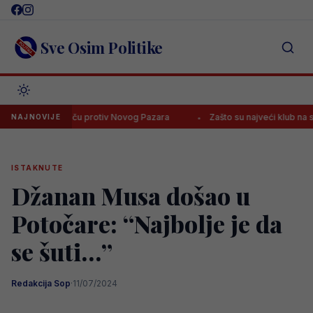
Skip
to
content
Sve Osim Politike
nca na meču protiv Novog Pazara
Zašto su najveći klub na svijetu? 
NAJNOVIJE
ISTAKNUTE
Džanan Musa došao u
Potočare: “Najbolje je da
se šuti…”
Redakcija Sop
·
11/07/2024