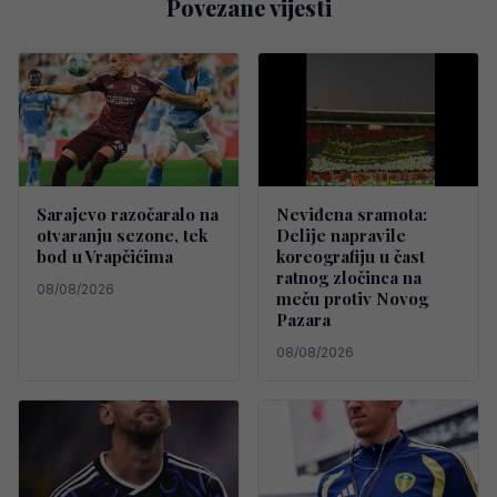
Povezane vijesti
Sarajevo razočaralo na
Neviđena sramota:
otvaranju sezone, tek
Delije napravile
bod u Vrapčićima
koreografiju u čast
ratnog zločinca na
08/08/2026
meču protiv Novog
Pazara
08/08/2026