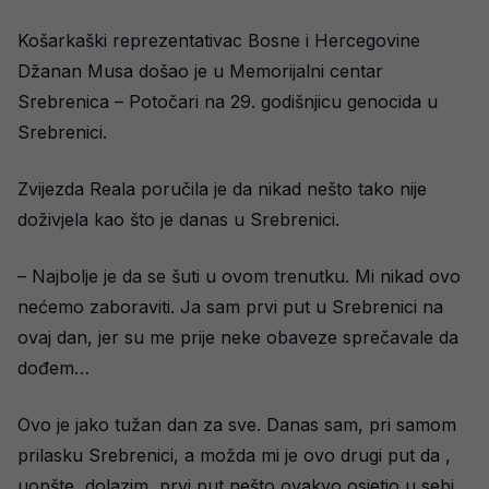
Košarkaški reprezentativac Bosne i Hercegovine
Džanan Musa došao je u Memorijalni centar
Srebrenica – Potočari na 29. godišnjicu genocida u
Srebrenici.
Zvijezda Reala poručila je da nikad nešto tako nije
doživjela kao što je danas u Srebrenici.
– Najbolje je da se šuti u ovom trenutku. Mi nikad ovo
nećemo zaboraviti. Ja sam prvi put u Srebrenici na
ovaj dan, jer su me prije neke obaveze sprečavale da
dođem…
Ovo je jako tužan dan za sve. Danas sam, pri samom
prilasku Srebrenici, a možda mi je ovo drugi put da ,
uopšte, dolazim, prvi put nešto ovakvo osjetio u sebi…