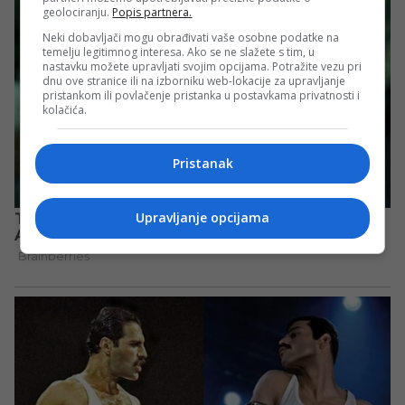
geolociranju.
Popis partnera.
Neki dobavljači mogu obrađivati vaše osobne podatke na
temelju legitimnog interesa. Ako se ne slažete s tim, u
nastavku možete upravljati svojim opcijama. Potražite vezu pri
dnu ove stranice ili na izborniku web-lokacije za upravljanje
pristankom ili povlačenje pristanka u postavkama privatnosti i
kolačića.
Pristanak
Upravljanje opcijama