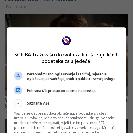
SOP.BA traži vašu dozvolu za korištenje ličnih
podataka za sljedeće:
Personalizirano oglašavanje i sadržaj, mjerenje
oglašavanja i sadržaja, uvidi u publiku i razvoj usluga
Pohrana i/ili pristup podacima na uređaju
Saznajte više
Vaši će se osobni podaci obrađivati, a podatke s vašeg
uređaja (kolačiće, jedinstvene identifikatore i druge podatke
uređaja) može pohranjivati, dijeliti te im pristupati 207
partnera ili ih može upotrebljavati ova web-lokacija. Mi i naši
partneri možemo upotrebljavati precizne podatke o