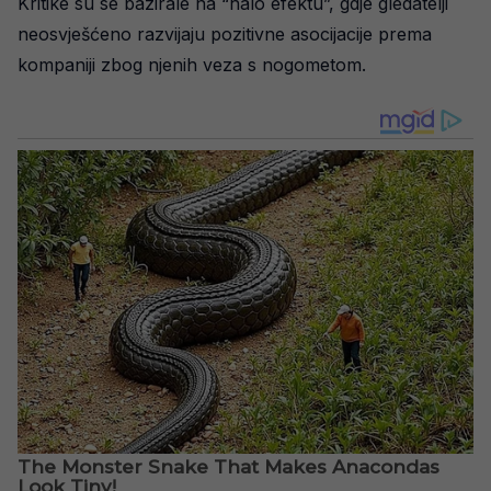
Kritike su se bazirale na “halo efektu”, gdje gledatelji
neosvješćeno razvijaju pozitivne asocijacije prema
kompaniji zbog njenih veza s nogometom.