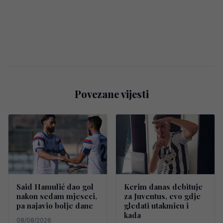
Povezane vijesti
Said Hamulić dao gol
Kerim danas debituje
nakon sedam mjeseci,
za Juventus, evo gdje
pa najavio bolje dane
gledati utakmicu i
kada
08/08/2026