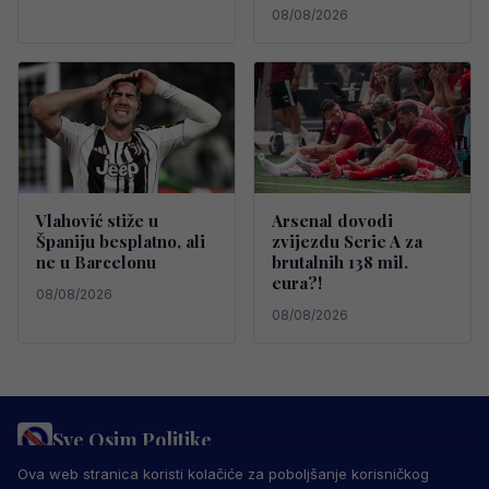
08/08/2026
Vlahović stiže u
Arsenal dovodi
Španiju besplatno, ali
zvijezdu Serie A za
ne u Barcelonu
brutalnih 138 mil.
eura?!
08/08/2026
08/08/2026
Sve Osim Politike
PRAVILA PRIVATNOSTI
MARKETING
USLOVI KORIŠTENJA
Ova web stranica koristi kolačiće za poboljšanje korisničkog
IMPRESSUM
KONTAKT