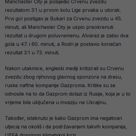
Manchester City je pobijedio Crvenu zvezdu
rezultatom 3:1 u prvom kolu Lige prvaka u utorak.
Prvi gol postigao je Bukari za Crvenu zvezdu u 45.
minuti, ali Manchester City je uspio preokrenuti
rezultat u drugom poluvremenu. Alvarez je zabio dva
gola u 47. i 60. minuti, a Rodri je postavio konačan
rezultat 3:1 u 73. minuti.
Nakon utakmice, engleski mediji kritizirali su Crvenu
zvezdu zbog njihovog glavnog sponzora na dresu,
ruske naftne kompanije Gazproma. Kritike su se
odnosile na to da Gazprom dolazi iz Rusije, koja je u to
vrijeme bila uključena u invaziju na Ukrajinu.
Također, istaknuto je kako Gazprom ima negativan
utjecaj na okoliš i da podržavanjem takvih kompanija,
UEFA doprinosi klimatskoj krizi.