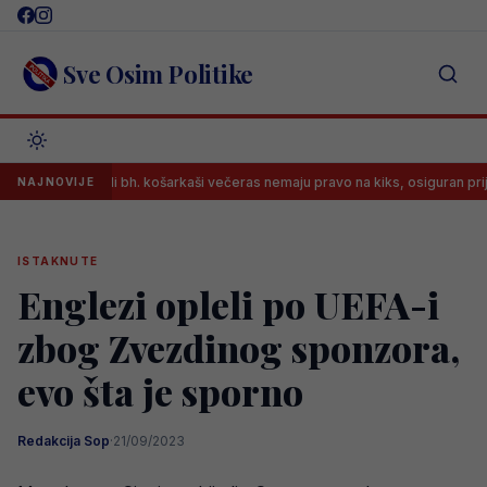
Skip
to
content
Sve Osim Politike
Mladi bh. košarkaši večeras nemaju pravo na kiks, osiguran prijenos me
NAJNOVIJE
ISTAKNUTE
Englezi opleli po UEFA-i
zbog Zvezdinog sponzora,
evo šta je sporno
Redakcija Sop
·
21/09/2023