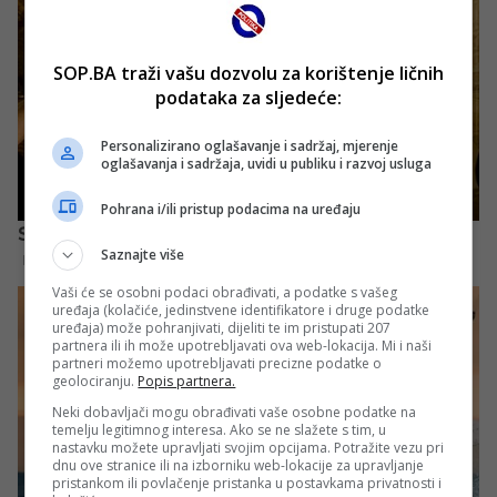
SOP.BA traži vašu dozvolu za korištenje ličnih
podataka za sljedeće:
Personalizirano oglašavanje i sadržaj, mjerenje
oglašavanja i sadržaja, uvidi u publiku i razvoj usluga
Pohrana i/ili pristup podacima na uređaju
Saznajte više
Vaši će se osobni podaci obrađivati, a podatke s vašeg
uređaja (kolačiće, jedinstvene identifikatore i druge podatke
uređaja) može pohranjivati, dijeliti te im pristupati 207
partnera ili ih može upotrebljavati ova web-lokacija. Mi i naši
partneri možemo upotrebljavati precizne podatke o
geolociranju.
Popis partnera.
Neki dobavljači mogu obrađivati vaše osobne podatke na
temelju legitimnog interesa. Ako se ne slažete s tim, u
nastavku možete upravljati svojim opcijama. Potražite vezu pri
dnu ove stranice ili na izborniku web-lokacije za upravljanje
pristankom ili povlačenje pristanka u postavkama privatnosti i