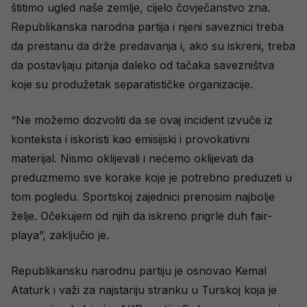
štitimo ugled naše zemlje, cijelo čovječanstvo zna.
Republikanska narodna partija i njeni saveznici treba
da prestanu da drže predavanja i, ako su iskreni, treba
da postavljaju pitanja daleko od tačaka savezništva
koje su produžetak separatističke organizacije.
“Ne možemo dozvoliti da se ovaj incident izvuče iz
konteksta i iskoristi kao emisijski i provokativni
materijal. Nismo oklijevali i nećemo oklijevati da
preduzmemo sve korake koje je potrebno preduzeti u
tom pogledu. Sportskoj zajednici prenosim najbolje
želje. Očekujem od njih da iskreno prigrle duh fair-
playa”, zaključio je.
Republikansku narodnu partiju je osnovao Kemal
Ataturk i važi za najstariju stranku u Turskoj koja je