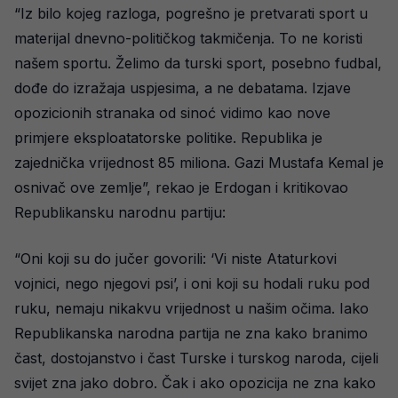
“Iz bilo kojeg razloga, pogrešno je pretvarati sport u
materijal dnevno-političkog takmičenja. To ne koristi
našem sportu. Želimo da turski sport, posebno fudbal,
dođe do izražaja uspjesima, a ne debatama. Izjave
opozicionih stranaka od sinoć vidimo kao nove
primjere eksploatatorske politike. Republika je
zajednička vrijednost 85 miliona. Gazi Mustafa Kemal je
osnivač ove zemlje”, rekao je Erdogan i kritikovao
Republikansku narodnu partiju:
“Oni koji su do jučer govorili: ‘Vi niste Ataturkovi
vojnici, nego njegovi psi’, i oni koji su hodali ruku pod
ruku, nemaju nikakvu vrijednost u našim očima. Iako
Republikanska narodna partija ne zna kako branimo
čast, dostojanstvo i čast Turske i turskog naroda, cijeli
svijet zna jako dobro. Čak i ako opozicija ne zna kako