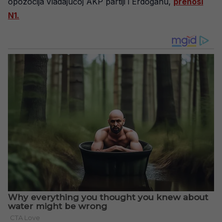
opozocija vladajućoj AKP partiji i Erdoganu,
prenosi
N1.