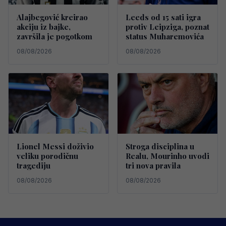
Alajbegović kreirao
Leeds od 15 sati igra
akciju iz bajke,
protiv Leipziga, poznat
završila je pogotkom
status Muharemovića
08/08/2026
08/08/2026
Lionel Messi doživio
Stroga disciplina u
veliku porodičnu
Realu, Mourinho uvodi
tragediju
tri nova pravila
08/08/2026
08/08/2026