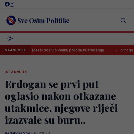
Skip
to
content
Sve Osim Politike
Lionel Messi doživio veliku porodičnu tragediju
Stroga disciplin
NAJNOVIJE
ISTAKNUTE
Erdogan se prvi put
oglasio nakon otkazane
utakmice, njegove riječi
izazvale su buru..
Redakcija Sop
·
31/12/2023