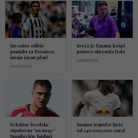
Juventus odbio
Sreća je Emanu Košpi
ponudu za Bosanca,
ponovo okrenula leđa
imaju jasan plan!
06/08/2026
06/08/2026
Selektor Švedske
Imamo transfer ljeta
otputovao “na noge”
od 140.000.000 eura!
Smajloviću, budući