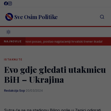
Skip
to
content
Sve Osim Politike
Dalić ima novi posao, postao najplaćeniji hrvatski trener ikada!
Kon
NAJNOVIJE
ISTAKNUTE
Evo gdje gledati utakmicu
BiH – Ukrajina
Redakcija Sop
·
20/03/2024
Sutra će se na stadionu Bilino polje u Zenici odigrati