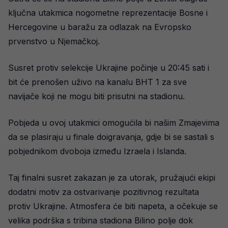
ključna utakmica nogometne reprezentacije Bosne i
Hercegovine u baražu za odlazak na Evropsko
prvenstvo u Njemačkoj.
Susret protiv selekcije Ukrajine počinje u 20:45 sati i
bit će prenošen uživo na kanalu BHT 1 za sve
navijače koji ne mogu biti prisutni na stadionu.
Pobjeda u ovoj utakmici omogućila bi našim Zmajevima
da se plasiraju u finale doigravanja, gdje bi se sastali s
pobjednikom dvoboja između Izraela i Islanda.
Taj finalni susret zakazan je za utorak, pružajući ekipi
dodatni motiv za ostvarivanje pozitivnog rezultata
protiv Ukrajine. Atmosfera će biti napeta, a očekuje se
velika podrška s tribina stadiona Bilino polje dok