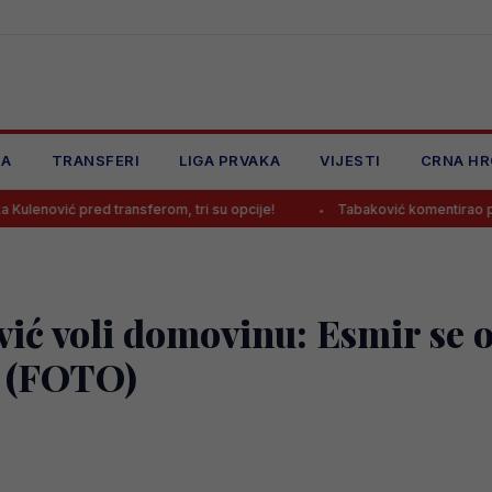
JA
TRANSFERI
LIGA PRVAKA
VIJESTI
CRNA HR
ed transferom, tri su opcije!
Tabaković komentirao prvijenac u dr
vić voli domovinu: Esmir se
e (FOTO)