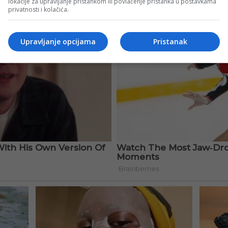
lokacije za upravljanje pristankom ili povlačenje pristanka u postavkama
privatnosti i kolačića.
Upravljanje opcijama
Pristanak