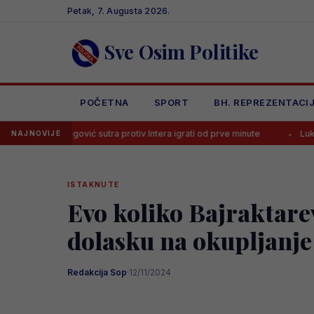
Skip
Petak, 7. Augusta 2026.
to
content
Sve Osim Politike
POČETNA
SPORT
BH. REPREZENTACI
lajbegović sutra protiv Intera igrati od prve minute
Luka Kulenović pr
NAJNOVIJE
ISTAKNUTE
Evo koliko Bajraktare
dolasku na okupljanj
Redakcija Sop
·
12/11/2024