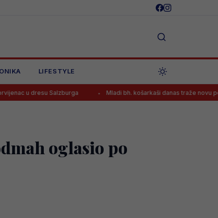
ONIKA
LIFESTYLE
esu Salzburga
Mladi bh. košarkaši danas traže novu pobjedu na Eur
 odmah oglasio po