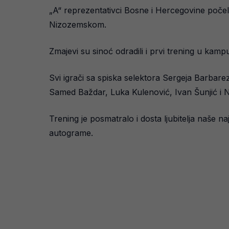
„A“ reprezentativci Bosne i Hercegovine počeli
Nizozemskom.
Zmajevi su sinoć odradili i prvi trening u ka
Svi igrači sa spiska selektora Sergeja Barbare
Samed Baždar, Luka Kulenović, Ivan Šunjić i Ni
Trening je posmatralo i dosta ljubitelja naše najb
autograme.