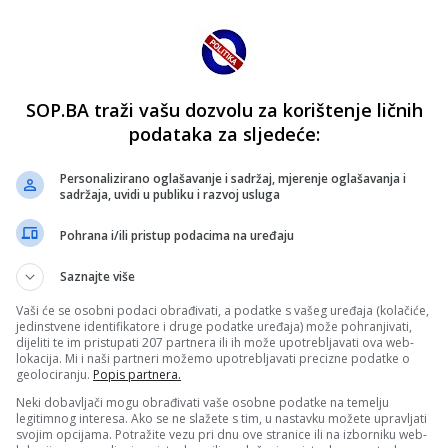
SOP.BA traži vašu dozvolu za korištenje ličnih
podataka za sljedeće:
Personalizirano oglašavanje i sadržaj, mjerenje oglašavanja i
sadržaja, uvidi u publiku i razvoj usluga
Pohrana i/ili pristup podacima na uređaju
Saznajte više
Vaši će se osobni podaci obrađivati, a podatke s vašeg uređaja (kolačiće,
jedinstvene identifikatore i druge podatke uređaja) može pohranjivati,
dijeliti te im pristupati 207 partnera ili ih može upotrebljavati ova web-
lokacija. Mi i naši partneri možemo upotrebljavati precizne podatke o
geolociranju.
Popis partnera.
Neki dobavljači mogu obrađivati vaše osobne podatke na temelju
legitimnog interesa. Ako se ne slažete s tim, u nastavku možete upravljati
svojim opcijama. Potražite vezu pri dnu ove stranice ili na izborniku web-