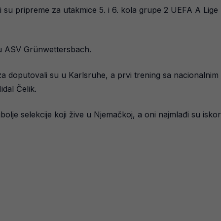
 su pripreme za utakmice 5. i 6. kola grupe 2 UEFA A Lige 
mpu ASV Grünwettersbach.
za doputovali su u Karlsruhe, a prvi trening sa nacionalnim 
dal Čelik.
olje selekcije koji žive u Njemačkoj, a oni najmlađi su iskorist