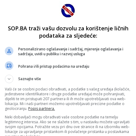
SOP.BA traži vašu dozvolu za korištenje ličnih
podataka za sljedeće:
Personalizirano oglašavanje i sadržaj, mjerenje oglašavanja i
sadržaja, uvidi u publiku i razvoj usluga
Pohrana i/ili pristup podacima na uređaju
Saznajte više
Vaši će se osobni podaci obrađivati, a podatke s vašeg uređaja (kolačiće,
jedinstvene identifikatore i druge podatke uređaja) može pohranjivati,
dijeliti te im pristupati 207 partnera ili ih može upotrebljavati ova web-
lokacija. Mi i naši partneri možemo upotrebljavati precizne podatke o
geolociranju.
Popis partnera.
Neki dobavljači mogu obrađivati vaše osobne podatke na temelju
legitimnog interesa. Ako se ne slažete s tim, u nastavku možete upravljati
svojim opcijama. Potražite vezu pri dnu ove stranice ili na izborniku web-
lokacije za upravljanje pristankom ili povlačenje pristanka u postavkama