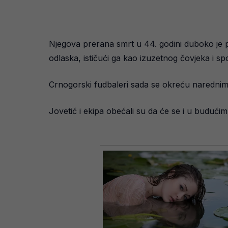
Njegova prerana smrt u 44. godini duboko je potr
odlaska, ističući ga kao izuzetnog čovjeka i spo
Crnogorski fudbaleri sada se okreću narednim 
Jovetić i ekipa obećali su da će se i u budući