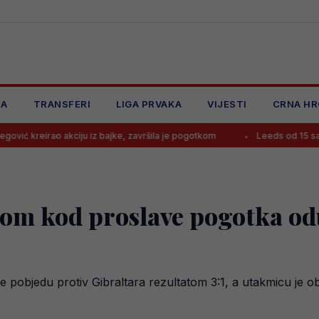
JA
TRANSFERI
LIGA PRVAKA
VIJESTI
CRNA HR
 akciju iz bajke, završila je pogotkom
Leeds od 15 sati igra protiv
stom kod proslave pogotka od
je pobjedu protiv Gibraltara rezultatom 3:1, a utakmicu je 