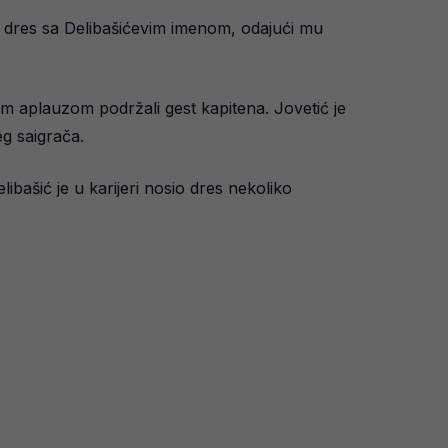
o dres sa Delibašićevim imenom, odajući mu
m aplauzom podržali gest kapitena. Jovetić je
eg saigrača.
ibašić je u karijeri nosio dres nekoliko