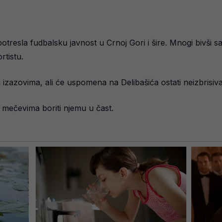
esla fudbalsku javnost u Crnoj Gori i šire. Mnogi bivši saigr
rtistu.
izazovima, ali će uspomena na Delibašića ostati neizbrisiva
m mečevima boriti njemu u čast.