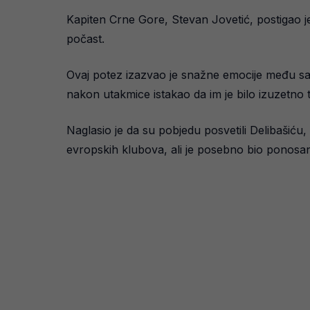
Kapiten Crne Gore, Stevan Jovetić, postigao j
počast.
Ovaj potez izazvao je snažne emocije među sai
nakon utakmice istakao da im je bilo izuzetno t
Naglasio je da su pobjedu posvetili Delibašiću, 
evropskih klubova, ali je posebno bio ponosan 