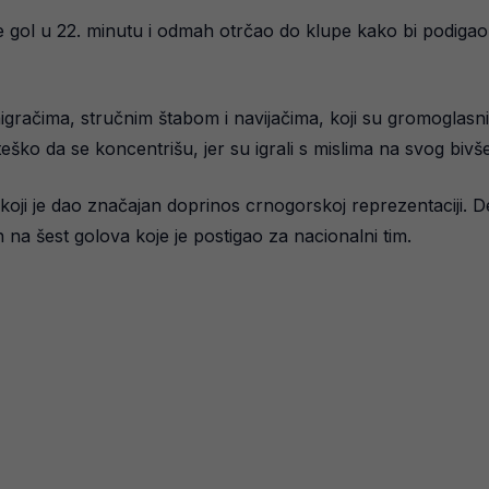
e gol u 22. minutu i odmah otrčao do klupe kako bi podiga
gračima, stručnim štabom i navijačima, koji su gromoglasni
eško da se koncentrišu, jer su igrali s mislima na svog bivš
koji je dao značajan doprinos crnogorskoj reprezentaciji. Del
na šest golova koje je postigao za nacionalni tim.