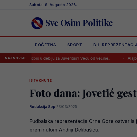
Skip
Subota, 8. Augusta 2026.
to
content
Sve Osim Politike
POČETNA
SPORT
BH. REPREZENTACI
ić dobio u debiju za Juventus? Veću od većine..
Alajbegović kreirao
NAJNOVIJE
ISTAKNUTE
Foto dana: Jovetić ge
Redakcija Sop
·
23/03/2025
Fudbalska reprezentacija Crne Gore ostvarila 
preminulom Andriji Delibašiću.