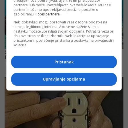
uređaja) može pohranjivati, dijeliti te im pristupati 207
partnera ili ih može upotrebljavati ova web-lokacija. Mi i naši
partneri možemo upotrebljavati precizne podatke o
geolociranju.
Popis partnera.
Neki dobavljači mogu obrađivati vaše osobne podatke na
temelju legitimnog interesa. Ako se ne slažete s tim, u
nastavku možete upravljati svojim opcijama. Potražite vezu pri
dnu ove stranice ili na izborniku web-lokacije za upravljanje
pristankom ili povlačenje pristanka u postavkama privatnosti i
kolačića.
Pristanak
Upravljanje opcijama