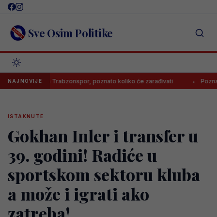
Skip
to
content
Sve Osim Politike
otpisao za Trabzonspor, poznato koliko će zarađivati
Poznato koli
NAJNOVIJE
ISTAKNUTE
Gokhan Inler i transfer u
39. godini! Radiće u
sportskom sektoru kluba
a može i igrati ako
zatreba!