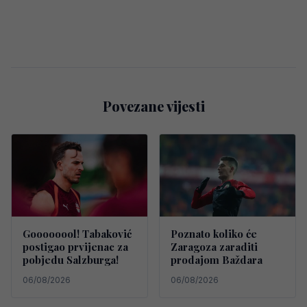
Povezane vijesti
Goooooool! Tabaković
Poznato koliko će
postigao prvijenac za
Zaragoza zaraditi
pobjedu Salzburga!
prodajom Baždara
06/08/2026
06/08/2026