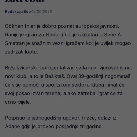
Redakcija Sop
·
15/09/2023
Gökhan Inler je dobro poznat europskoj javnosti.
Ranije je igrao za Napoli i bio je izuzetan u Serie A.
Smatran je snažnim vezni igračem koji je uvijek mogao
zadržati loptu.
Bivši švicarski reprezentativac sada ima, vjerovali ili ne,
novi klub, a to je Bešiktaš. Ovaj 39-godišnji nogometaš
će više pomoći u sportskom sektoru kluba i imat će
svoj posao izvan terena, a ako zatreba, igrat će za
crno-bijele.
Potpisao je jednogodišnji ugovor. Inače, dolazi iz
Adane gdje je proveo posljednje tri godine.