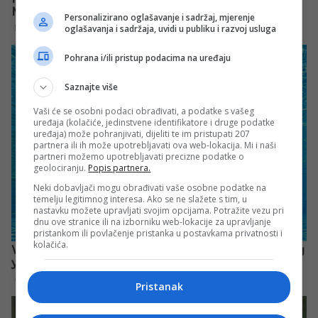
Personalizirano oglašavanje i sadržaj, mjerenje
oglašavanja i sadržaja, uvidi u publiku i razvoj usluga
Pohrana i/ili pristup podacima na uređaju
Saznajte više
Vaši će se osobni podaci obrađivati, a podatke s vašeg
uređaja (kolačiće, jedinstvene identifikatore i druge podatke
uređaja) može pohranjivati, dijeliti te im pristupati 207
partnera ili ih može upotrebljavati ova web-lokacija. Mi i naši
partneri možemo upotrebljavati precizne podatke o
geolociranju.
Popis partnera.
Neki dobavljači mogu obrađivati vaše osobne podatke na
temelju legitimnog interesa. Ako se ne slažete s tim, u
nastavku možete upravljati svojim opcijama. Potražite vezu pri
dnu ove stranice ili na izborniku web-lokacije za upravljanje
pristankom ili povlačenje pristanka u postavkama privatnosti i
kolačića.
Pristanak