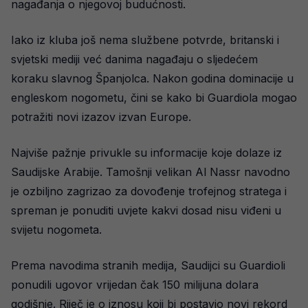
nagađanja o njegovoj budućnosti.
Iako iz kluba još nema službene potvrde, britanski i
svjetski mediji već danima nagađaju o sljedećem
koraku slavnog Španjolca. Nakon godina dominacije u
engleskom nogometu, čini se kako bi Guardiola mogao
potražiti novi izazov izvan Europe.
Najviše pažnje privukle su informacije koje dolaze iz
Saudijske Arabije. Tamošnji velikan Al Nassr navodno
je ozbiljno zagrizao za dovođenje trofejnog stratega i
spreman je ponuditi uvjete kakvi dosad nisu viđeni u
svijetu nogometa.
Prema navodima stranih medija, Saudijci su Guardioli
ponudili ugovor vrijedan čak 150 milijuna dolara
godišnje. Riječ je o iznosu koji bi postavio novi rekord