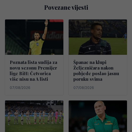
Povezane vijesti
Poznata lista sudija za
Španac na klupi
novu sezonu Premijer
Željezničara nakon
lige BiH: Četvorica
pobjede poslao jasnu
više nisu na A listi
poruku svima
07/08/2026
07/08/2026