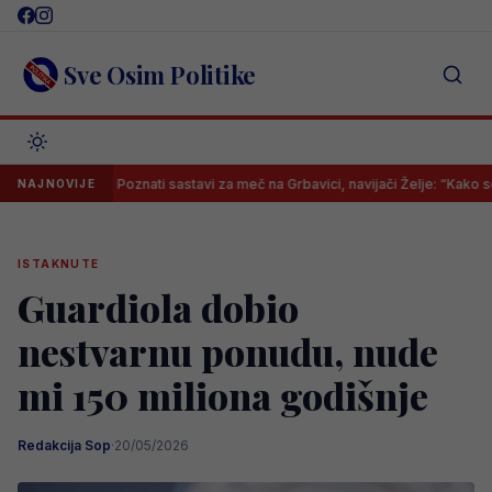
Skip
to
content
Sve Osim Politike
Poznati sastavi za meč na Grbavici, navijači Želje: “Kako se ono zove
NAJNOVIJE
ISTAKNUTE
Guardiola dobio
nestvarnu ponudu, nude
mi 150 miliona godišnje
Redakcija Sop
·
20/05/2026