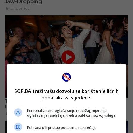
SOP.BA traži vašu dozvolu za korištenje ličnih
podataka za sljedeće:
Personalizirano oglašavanje i sadržaj, mjerenje
oglašavanja i sadržaja, uvidi u publiku i razvoj usluga
Pohrana i/ili pristup podacima na uređaju