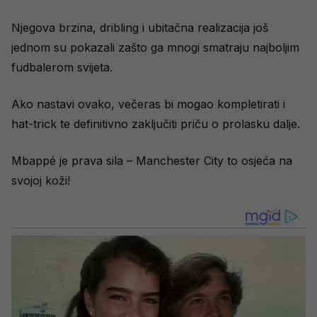
Njegova brzina, dribling i ubitačna realizacija još
jednom su pokazali zašto ga mnogi smatraju najboljim
fudbalerom svijeta.
Ako nastavi ovako, večeras bi mogao kompletirati i
hat-trick te definitivno zaključiti priču o prolasku dalje.
Mbappé je prava sila – Manchester City to osjeća na
svojoj koži!