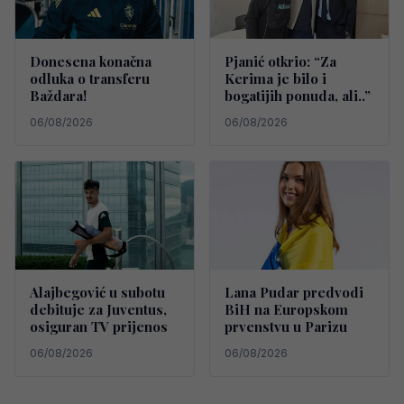
Donesena konačna
Pjanić otkrio: “Za
odluka o transferu
Kerima je bilo i
Baždara!
bogatijih ponuda, ali..”
06/08/2026
06/08/2026
Alajbegović u subotu
Lana Pudar predvodi
debituje za Juventus,
BiH na Europskom
osiguran TV prijenos
prvenstvu u Parizu
06/08/2026
06/08/2026