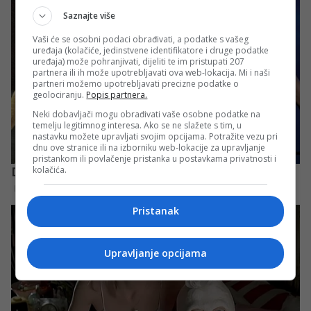
Saznajte više
Vaši će se osobni podaci obrađivati, a podatke s vašeg
uređaja (kolačiće, jedinstvene identifikatore i druge podatke
uređaja) može pohranjivati, dijeliti te im pristupati 207
partnera ili ih može upotrebljavati ova web-lokacija. Mi i naši
partneri možemo upotrebljavati precizne podatke o
geolociranju.
Popis partnera.
Neki dobavljači mogu obrađivati vaše osobne podatke na
temelju legitimnog interesa. Ako se ne slažete s tim, u
nastavku možete upravljati svojim opcijama. Potražite vezu pri
dnu ove stranice ili na izborniku web-lokacije za upravljanje
pristankom ili povlačenje pristanka u postavkama privatnosti i
kolačića.
Pristanak
Upravljanje opcijama