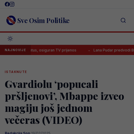
Skip
to
content
Sve Osim Politike
za Juventus, osiguran TV prijenos
Lana Pudar predvodi BiH na Eur
NAJNOVIJE
ISTAKNUTE
Gvardiolu ‘popucali
pršljenovi’, Mbappe izveo
magiju još jednom
večeras (VIDEO)
Redakcija Sop
·
19/02/2025