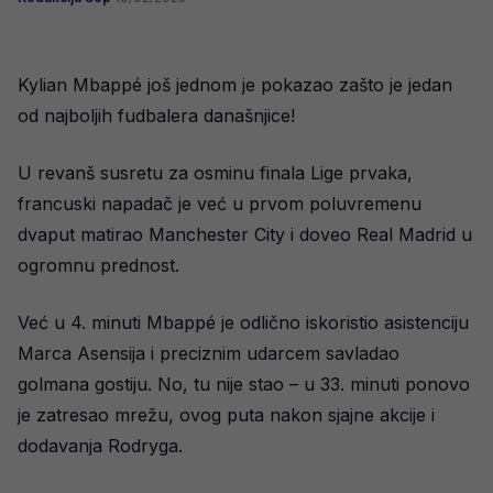
Kylian Mbappé još jednom je pokazao zašto je jedan
od najboljih fudbalera današnjice!
U revanš susretu za osminu finala Lige prvaka,
francuski napadač je već u prvom poluvremenu
dvaput matirao Manchester City i doveo Real Madrid u
ogromnu prednost.
Već u 4. minuti Mbappé je odlično iskoristio asistenciju
Marca Asensija i preciznim udarcem savladao
golmana gostiju. No, tu nije stao – u 33. minuti ponovo
je zatresao mrežu, ovog puta nakon sjajne akcije i
dodavanja Rodryga.