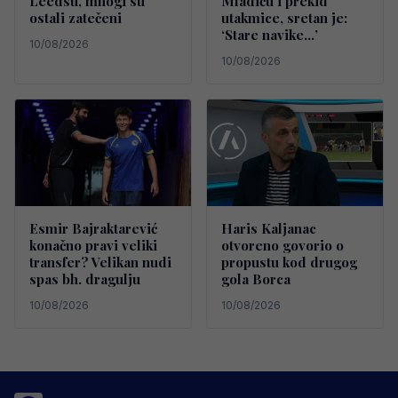
Leedsu, mnogi su
Mladiću i prekid
ostali zatečeni
utakmice, sretan je:
‘Stare navike…’
10/08/2026
10/08/2026
Esmir Bajraktarević
Haris Kaljanac
konačno pravi veliki
otvoreno govorio o
transfer? Velikan nudi
propustu kod drugog
spas bh. dragulju
gola Borca
10/08/2026
10/08/2026