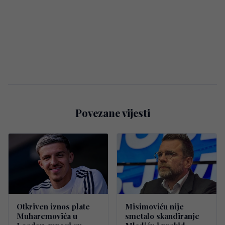
Povezane vijesti
Otkriven iznos plate
Misimoviću nije
Muharemovića u
smetalo skandiranje