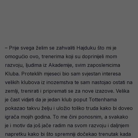
– Prije svega želim se zahvaliti Hajduku što mi je
omogućio ovo, trenerima koji su doprinijeli mom
razvoju, ljudima iz Akademije, svim zaposlenicima
Kluba. Proteklih mjeseci bio sam svjestan interesa
velikih klubova iz inozemstva te sam nastojao ostati na
zemlji, trenirati i pripremati se za nove izazove. Velika
je čast vidjeti da je jedan klub poput Tottenhama
pokazao takvu želju i uložio toliko truda kako bi doveo
igrača mojih godina. To me čini ponosnim, a svakako
je i motiv da još jače radim na svom razvoju i daljnjem
napretku kako bi što spremniji dočekao trenutak kada