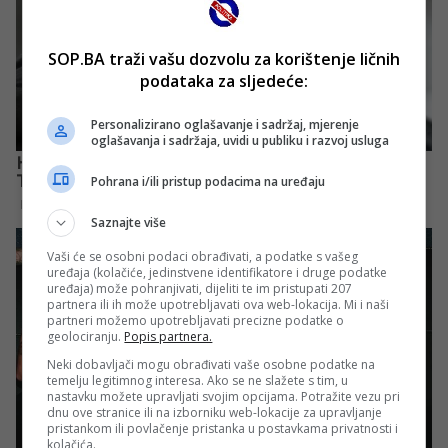
SOP.BA traži vašu dozvolu za korištenje ličnih
podataka za sljedeće:
Personalizirano oglašavanje i sadržaj, mjerenje
oglašavanja i sadržaja, uvidi u publiku i razvoj usluga
Pohrana i/ili pristup podacima na uređaju
Saznajte više
Vaši će se osobni podaci obrađivati, a podatke s vašeg
uređaja (kolačiće, jedinstvene identifikatore i druge podatke
uređaja) može pohranjivati, dijeliti te im pristupati 207
partnera ili ih može upotrebljavati ova web-lokacija. Mi i naši
partneri možemo upotrebljavati precizne podatke o
geolociranju.
Popis partnera.
Neki dobavljači mogu obrađivati vaše osobne podatke na
temelju legitimnog interesa. Ako se ne slažete s tim, u
nastavku možete upravljati svojim opcijama. Potražite vezu pri
dnu ove stranice ili na izborniku web-lokacije za upravljanje
pristankom ili povlačenje pristanka u postavkama privatnosti i
kolačića.