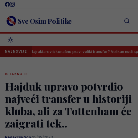
Skip
to
content
Sve Osim Politike
smir Bajraktarević konačno pravi veliki transfer? Velikan nudi spas bh. dragu
NAJNOVIJE
ISTAKNUTE
Hajduk upravo potvrdio
najveći transfer u historiji
kluba, ali za Tottenham će
zaigrati tek..
Redakcija Sop
·
25/09/2023