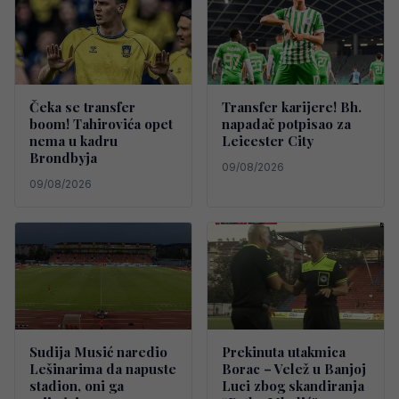
Čeka se transfer
Transfer karijere! Bh.
boom! Tahirovića opet
napadač potpisao za
nema u kadru
Leicester City
Brondbyja
09/08/2026
09/08/2026
Sudija Musić naredio
Prekinuta utakmica
Lešinarima da napuste
Borac – Velež u Banjoj
stadion, oni ga
Luci zbog skandiranja