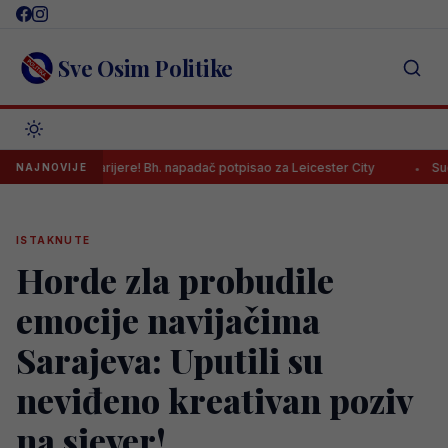
Skip
to
content
Sve Osim Politike
sfer karijere! Bh. napadač potpisao za Leicester City
Sudija Musić 
NAJNOVIJE
ISTAKNUTE
Horde zla probudile
emocije navijačima
Sarajeva: Uputili su
neviđeno kreativan poziv
na sjever!