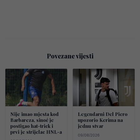
Povezane vijesti
Nije imao mjesta kod
Legendarni Del Piero
Barbareza, sinoć je
upozorio Kerima na
postigao hat-trick i
jednu stvar
prvi je strijelac HNL-a
09/08/2026