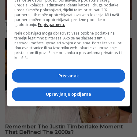
Vaši će se osobni podaci obrađivati, a podatke s vašeg
uređaja (kolačiće, jedinstvene identifikatore i druge podatke
uređaja) može pohranjivati, dijeliti te im pristupati 207
partnera ili ih može upotrebljavati ova web-lokacija. Mi i naši
partneri možemo upotrebljavati precizne podatke o
geolociranju.
Popis partnera.
Neki dobavljači mogu obrađivati vaše osobne podatke na
temelju legitimnog interesa. Ako se ne slažete s tim, u
nastavku možete upravljati svojim opcijama. Potražite vezu pri
dnu ove stranice ili na izborniku web-lokacije za upravljanje
pristankom ili povlačenje pristanka u postavkama privatnosti i
kolačića.
Pristanak
Upravljanje opcijama