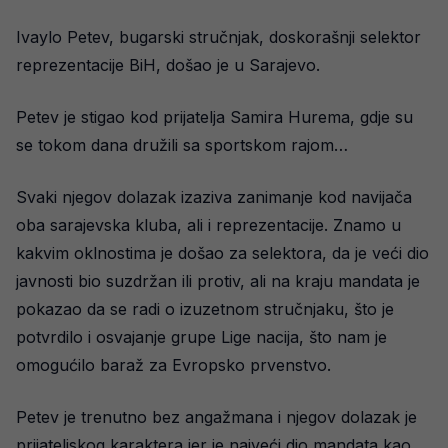
Ivaylo Petev, bugarski stručnjak, doskorašnji selektor
reprezentacije BiH, došao je u Sarajevo.
Petev je stigao kod prijatelja Samira Hurema, gdje su
se tokom dana družili sa sportskom rajom…
Svaki njegov dolazak izaziva zanimanje kod navijača
oba sarajevska kluba, ali i reprezentacije. Znamo u
kakvim oklnostima je došao za selektora, da je veći dio
javnosti bio suzdržan ili protiv, ali na kraju mandata je
pokazao da se radi o izuzetnom stručnjaku, što je
potvrdilo i osvajanje grupe Lige nacija, što nam je
omogućilo baraž za Evropsko prvenstvo.
Petev je trenutno bez angažmana i njegov dolazak je
prijateljskog karaktera jer je najveći dio mandata kao