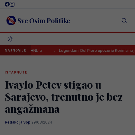
Skip
to
content
Sve Osim Politike
trijelac HNL-a
Legendarni Del Piero upozorio Kerima na jednu stva
NAJNOVIJE
ISTAKNUTE
Ivaylo Petev stigao u
Sarajevo, trenutno je bez
angažmana
Redakcija Sop
·
29/08/2024