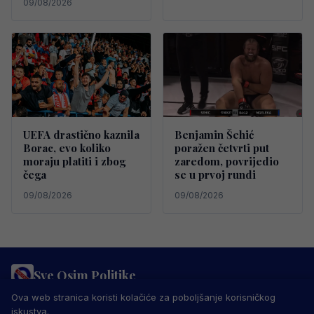
09/08/2026
UEFA drastično kaznila
Benjamin Šehić
Borac, evo koliko
poražen četvrti put
moraju platiti i zbog
zaredom, povrijedio
čega
se u prvoj rundi
09/08/2026
09/08/2026
Sve Osim Politike
PRAVILA PRIVATNOSTI
MARKETING
USLOVI KORIŠTENJA
Ova web stranica koristi kolačiće za poboljšanje korisničkog
IMPRESSUM
KONTAKT
iskustva.