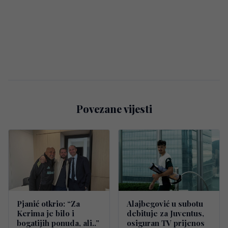
Povezane vijesti
Pjanić otkrio: “Za
Alajbegović u subotu
Kerima je bilo i
debituje za Juventus,
bogatijih ponuda, ali..”
osiguran TV prijenos