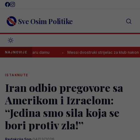
Skip
to
content
Sve Osim Politike
vljati Staru damu
Messi dvostruki strijelac za klub nakon Mundijala
NAJNOVIJE
ISTAKNUTE
Iran odbio pregovore sa
Amerikom i Izraelom:
“Jedina smo sila koja se
bori protiv zla!”
Redakcija Sop
·
04/03/2026