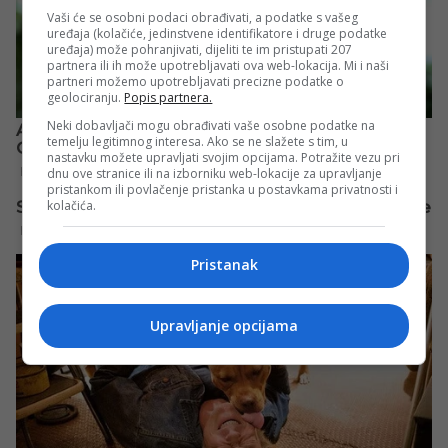
Vaši će se osobni podaci obrađivati, a podatke s vašeg
uređaja (kolačiće, jedinstvene identifikatore i druge podatke
uređaja) može pohranjivati, dijeliti te im pristupati 207
partnera ili ih može upotrebljavati ova web-lokacija. Mi i naši
partneri možemo upotrebljavati precizne podatke o
geolociranju.
Popis partnera.
Neki dobavljači mogu obrađivati vaše osobne podatke na
temelju legitimnog interesa. Ako se ne slažete s tim, u
nastavku možete upravljati svojim opcijama. Potražite vezu pri
dnu ove stranice ili na izborniku web-lokacije za upravljanje
pristankom ili povlačenje pristanka u postavkama privatnosti i
kolačića.
Pristanak
Upravljanje opcijama