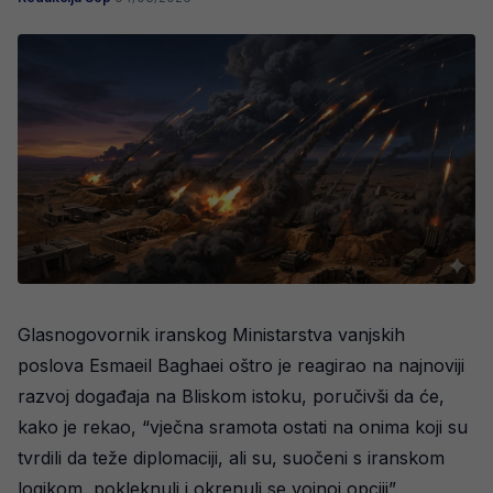
Glasnogovornik iranskog Ministarstva vanjskih
poslova Esmaeil Baghaei oštro je reagirao na najnoviji
razvoj događaja na Bliskom istoku, poručivši da će,
kako je rekao, “vječna sramota ostati na onima koji su
tvrdili da teže diplomaciji, ali su, suočeni s iranskom
logikom, pokleknuli i okrenuli se vojnoj opciji”.