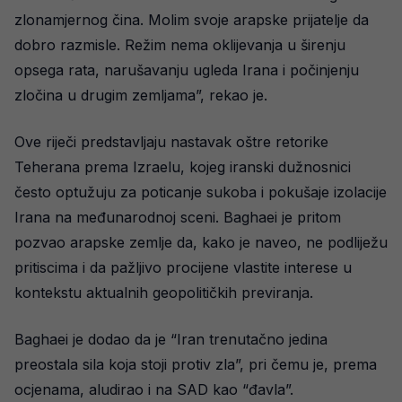
zlonamjernog čina. Molim svoje arapske prijatelje da
dobro razmisle. Režim nema oklijevanja u širenju
opsega rata, narušavanju ugleda Irana i počinjenju
zločina u drugim zemljama”, rekao je.
Ove riječi predstavljaju nastavak oštre retorike
Teherana prema Izraelu, kojeg iranski dužnosnici
često optužuju za poticanje sukoba i pokušaje izolacije
Irana na međunarodnoj sceni. Baghaei je pritom
pozvao arapske zemlje da, kako je naveo, ne podliježu
pritiscima i da pažljivo procijene vlastite interese u
kontekstu aktualnih geopolitičkih previranja.
Baghaei je dodao da je “Iran trenutačno jedina
preostala sila koja stoji protiv zla”, pri čemu je, prema
ocjenama, aludirao i na SAD kao “đavla”.