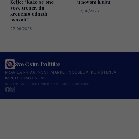
Želje: “Kako se ono
u novom klubu
zove trener, da
07/08/2026
krenemo odmah
psovati”
07/08/2026
Sve Osim Politike
PRAVILA PRIVATNOSTI
MARKETING
USLOVI KORIŠTENJA
IMPRESSUM
KONTAKT
© 2026 Sve Osim Politike. Sva prava zadržana.