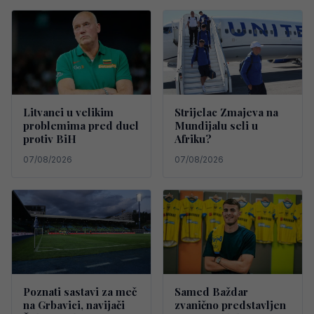
Litvanci u velikim
Strijelac Zmajeva na
problemima pred duel
Mundijalu seli u
protiv BiH
Afriku?
07/08/2026
07/08/2026
Poznati sastavi za meč
Samed Baždar
na Grbavici, navijači
zvanično predstavljen