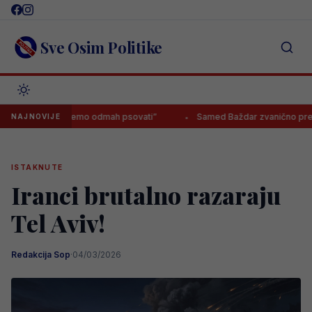
Skip
to
content
Sve Osim Politike
a krenemo odmah psovati”
Samed Baždar zvanično predstavljen u n
NAJNOVIJE
ISTAKNUTE
Iranci brutalno razaraju
Tel Aviv!
Redakcija Sop
·
04/03/2026