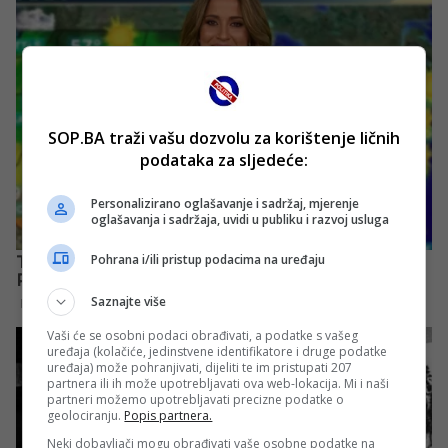
SOP.BA traži vašu dozvolu za korištenje ličnih
podataka za sljedeće:
Personalizirano oglašavanje i sadržaj, mjerenje
oglašavanja i sadržaja, uvidi u publiku i razvoj usluga
Pohrana i/ili pristup podacima na uređaju
Saznajte više
Vaši će se osobni podaci obrađivati, a podatke s vašeg
uređaja (kolačiće, jedinstvene identifikatore i druge podatke
uređaja) može pohranjivati, dijeliti te im pristupati 207
partnera ili ih može upotrebljavati ova web-lokacija. Mi i naši
partneri možemo upotrebljavati precizne podatke o
geolociranju.
Popis partnera.
Neki dobavljači mogu obrađivati vaše osobne podatke na