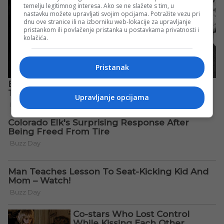
temelju legitimnog interesa. Ako se ne slažete s tim, u
nastavku možete upravljati svojim opcijama. Potražite vezu pri
dnu ove stranice ili na izborniku web-lokacije za upravljanje
pristankom ili povlačenje pristanka u postavkama privatnosti i
kolačića.
Pristanak
Upravljanje opcijama