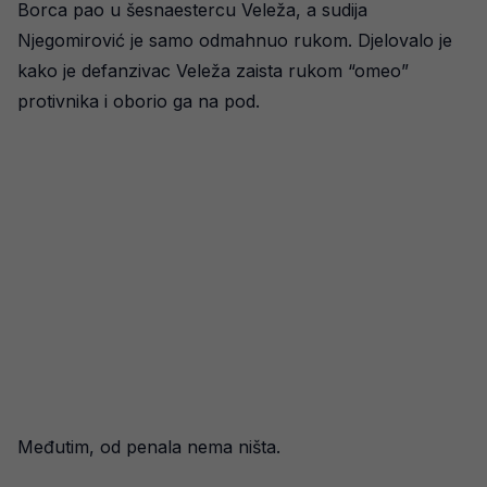
Borca pao u šesnaestercu Veleža, a sudija
Njegomirović je samo odmahnuo rukom. Djelovalo je
kako je defanzivac Veleža zaista rukom “omeo”
protivnika i oborio ga na pod.
Međutim, od penala nema ništa.