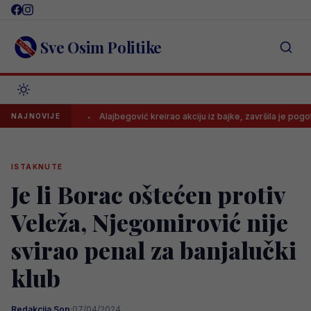
Skip
to
content
Sve Osim Politike
većine..
Alajbegović kreirao akciju iz bajke, završila je pogotkom
NAJNOVIJE
ISTAKNUTE
Je li Borac oštećen protiv
Veleža, Njegomirović nije
svirao penal za banjalučki
klub
Redakcija Sop
·
07/04/2024