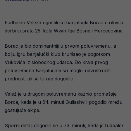
Fudbaleri Veleža ugostili su banjalučki Borac u okviru
derbi susreta 25. kola Wwin lige Bosne i Hercegovine.
Borac je bio dominantniji u prvom poluvremenu, a
bolju igru banjalučki klub krunisao je pogotkom
Vukovića iz slobodnog udarca. Do kraja prvog
poluvremena Banjalučani su mogli i udvostručiti
prednost, ali se to nije dogodilo.
Velež je u drugom poluvremenu kaznio promašaje
Borca, kada je u 64. minuti Guliashvili pogodio mrežu
gostujuće ekipe.
Sporni detalj dogodio se u 73. minuti, kada je fudbaler