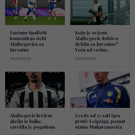
Luciano Spalletti
Koju je ocjenu
komentirao debi
Alajbegović dobio u
Alajbegovića za
debiju za Juventus?
Juventus
Veću od većine..
08/08/2026
08/08/2026
Alajbegović kreirao
Leeds od 15 sati igra
akciju iz bajke,
protiv Leipziga, poznat
završila je pogotkom
status Muharemovića