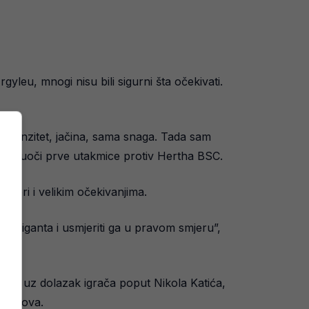
eu, mnogi nisu bili sigurni šta očekivati.
 intenzitet, jačina, sama snaga. Tada sam
enu uoči prve utakmice protiv Hertha BSC.
feri i velikim očekivanjima.
og giganta i usmjeriti ga u pravom smjeru”,
zivi, uz dolazak igrača poput Nikola Katića,
h golova.