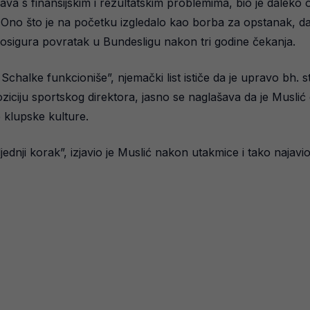
va s finansijskim i rezultatskim problemima, bio je daleko o
ja. Ono što je na početku izgledalo kao borba za opstanak, d
a osigura povratak u Bundesligu nakon tri godine čekanja.
halke funkcioniše”, njemački list ističe da je upravo bh. s
ciju sportskog direktora, jasno se naglašava da je Muslić 
e klupske kulture.
ednji korak”, izjavio je Muslić nakon utakmice i tako naja