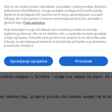
Vaši će se osobni podaci obrađivati, a podatke s vašeg uređaja (kolačiće,
 je Muslić odlučio dodatno unaprijediti ofanzivni dio tima.
jedinstvene identifikatore i druge podatke uređaja) može pohranjivati,
dijeliti te im pristupati 207 partnera ili ih može upotrebljavati ova web-
lokacija. Mi i naši partneri možemo upotrebljavati precizne podatke o
geolociranju.
Popis partnera.
isati. Morali smo napraviti sljedeći korak”, objasnio je Musl
Neki dobavljači mogu obrađivati vaše osobne podatke na temelju
legitimnog interesa. Ako se ne slažete s tim, u nastavku možete upravljati
bičića, Adila Aouchichea i Ndiayea, Schalke je dobio novu 
svojim opcijama. Potražite vezu pri dnu ove stranice ili na izborniku web-
lokacije za upravljanje pristankom ili povlačenje pristanka u postavkama
privatnosti i kolačića.
. trenera, naglašavajući da je njegovo djetinjstvo obilježen
Upravljanje opcijama
Pristanak
eno uklapa i u Schalke. I ovdje sve nailazi na otpor. Ali lju
k velikog cilja, uz jasnu poruku da ovakav uspjeh ne bi bio