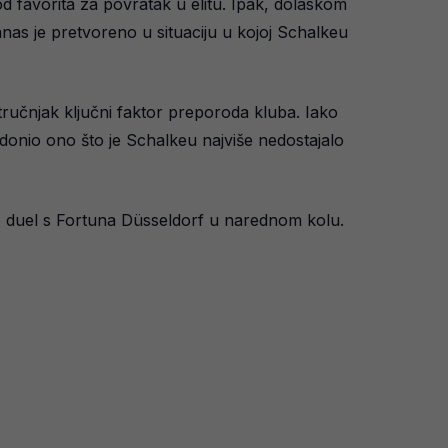
d favorita za povratak u elitu. Ipak, dolaskom
anas je pretvoreno u situaciju u kojoj Schalkeu
tručnjak ključni faktor preporoda kluba. Iako
donio ono što je Schalkeu najviše nedostajalo
vio duel s Fortuna Düsseldorf u narednom kolu.