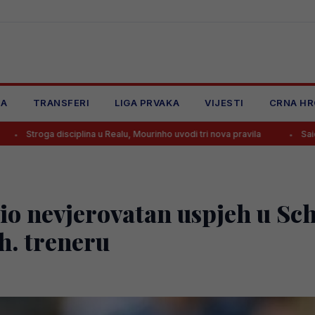
JA
TRANSFERI
LIGA PRVAKA
VIJESTI
CRNA HR
iplina u Realu, Mourinho uvodi tri nova pravila
Said Hamulić dao go
io nevjerovatan uspjeh u Sc
bh. treneru