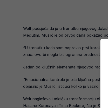
Welt podsjeća da je u trenutku njegovog dolas
Međutim, Muslić je od prvog dana pokazao po
“U trenutku kada sam napravio prvi korak kroz 
znao: ovo bi mogla biti ogromna prednost za 
Jedan od ključnih elemenata njegovog rada bil
“Emocionalna kontrola je bila ključna posljednj
objasnio je Muslić, ističući koliko je važno pron
Welt naglašava i taktičku transformaciju ekipe
Hasana Kuracaya i Tima Beckera, što je Schalke