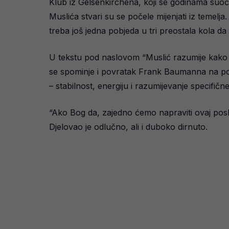
Klub iz Gelsenkirchena, koji se godinama suoča
Muslića stvari su se počele mijenjati iz temel
treba još jedna pobjeda u tri preostala kola d
U tekstu pod naslovom “Muslić razumije kako Sc
se spominje i povratak Frank Baumanna na pozi
– stabilnost, energiju i razumijevanje specifičn
“Ako Bog da, zajedno ćemo napraviti ovaj poslj
Djelovao je odlučno, ali i duboko dirnuto.