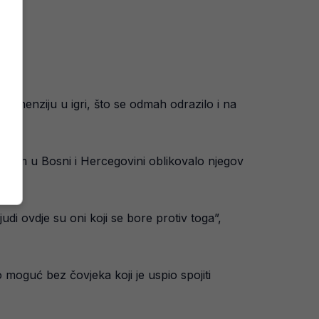
ić.
dimenziju u igri, što se odmah odrazilo i na
o ratom u Bosni i Hercegovini oblikovalo njegov
di ovdje su oni koji se bore protiv toga”,
 moguć bez čovjeka koji je uspio spojiti