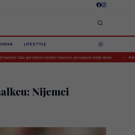
ONIKA
LIFESTYLE
l nakon sedam mjeseci, pa najavio bolje dane
Kerim danas debituje
halkeu: Nijemci