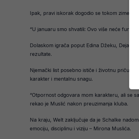
Ipak, pravi iskorak dogodio se tokom zime, kada
“U januaru smo shvatili: Ovo više neće funkcion
Dolaskom igrača poput Edina Džeku, Dejana Lju
rezultate.
Njemački list posebno ističe i životnu priču bh
karakter i mentalnu snagu.
“Otpornost odgovara mom karakteru, ali se savrš
rekao je Muslić nakon preuzimanja kluba.
Na kraju, Welt zaključuje da je Schalke nadoma
emociju, disciplinu i viziju – Mirona Muslića.