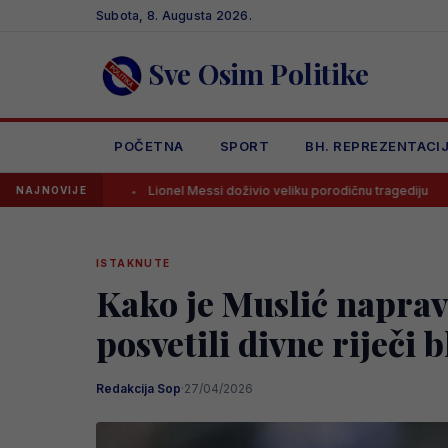
Skip
Subota, 8. Augusta 2026.
to
content
Sve Osim Politike
POČETNA
SPORT
BH. REPREZENTACI
Lionel Messi doživio veliku porodičnu tragediju
Stroga disc
NAJNOVIJE
ISTAKNUTE
Kako je Muslić naprav
posvetili divne riječi 
Redakcija Sop
·
27/04/2026