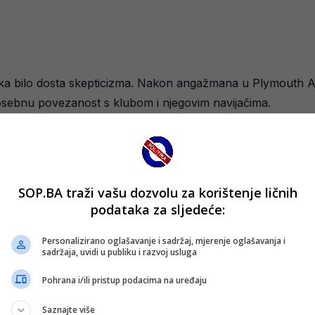
ka bilo dosta skepticizma. Nakon angažmana u Plymouth Argyl
sebnu povezanost s klubom i njegovim navijačima.
tunel na teren, sve je kliknulo. Nikada to neću zaboraviti:
nas”, rekao je Muslić nakon ulaska na prepunu Schalke Ar
SOP.BA traži vašu dozvolu za korištenje ličnih
a je kontrola emocija u klubu poznatom po strastvenoj atmos
podataka za sljedeće:
ih nekoliko mjeseci; u suprotnom, ne možete stabilizirati ov
Personalizirano oglašavanje i sadržaj, mjerenje oglašavanja i
aći balans između strasti i discipline.
sadržaja, uvidi u publiku i razvoj usluga
Pohrana i/ili pristup podacima na uređaju
 tokom sezone. U prvom dijelu fokus je bio na čvrstoj defan
u donijelo titulu jesenjeg prvaka uz svega deset primljeni
Saznajte više