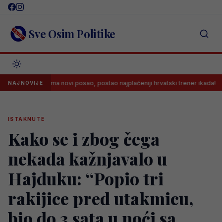
Skip
to
content
Sve Osim Politike
tko Dalić ima novi posao, postao najplaćeniji hrvatski trener ikada!
NAJNOVIJE
ISTAKNUTE
Kako se i zbog čega
nekada kažnjavalo u
Hajduku: “Popio tri
rakijice pred utakmicu,
bio do 3 sata u noći sa