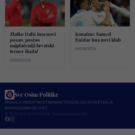
Zlatko Dalić ima novi
Konačno: Samed
posao, postao
Baždar ima novi klub
najplaćeniji hrvatski
06/08/2026
trener ikada!
06/08/2026
Sve Osim Politike
PRAVILA PRIVATNOSTI
MARKETING
USLOVI KORIŠTENJA
IMPRESSUM
KONTAKT
© 2026 Sve Osim Politike. Sva prava zadržana.