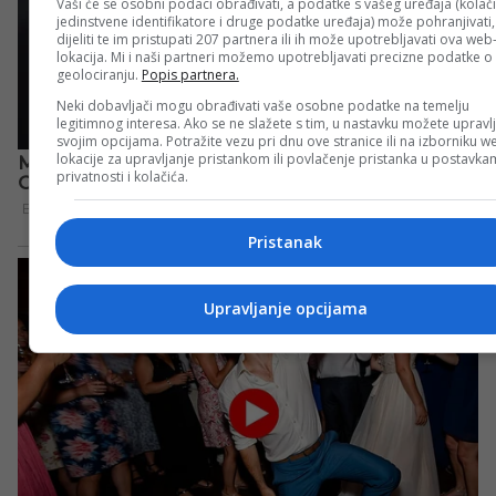
Vaši će se osobni podaci obrađivati, a podatke s vašeg uređaja (kolači
jedinstvene identifikatore i druge podatke uređaja) može pohranjivati,
dijeliti te im pristupati 207 partnera ili ih može upotrebljavati ova web
lokacija. Mi i naši partneri možemo upotrebljavati precizne podatke o
geolociranju.
Popis partnera.
Neki dobavljači mogu obrađivati vaše osobne podatke na temelju
legitimnog interesa. Ako se ne slažete s tim, u nastavku možete upravlj
svojim opcijama. Potražite vezu pri dnu ove stranice ili na izborniku w
lokacije za upravljanje pristankom ili povlačenje pristanka u postavk
privatnosti i kolačića.
Pristanak
Upravljanje opcijama