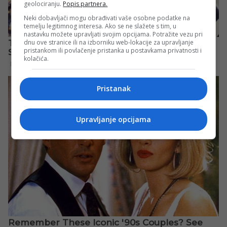
geolociranju.
Popis partnera.
Neki dobavljači mogu obrađivati vaše osobne podatke na
temelju legitimnog interesa. Ako se ne slažete s tim, u
nastavku možete upravljati svojim opcijama. Potražite vezu pri
dnu ove stranice ili na izborniku web-lokacije za upravljanje
pristankom ili povlačenje pristanka u postavkama privatnosti i
kolačića.
Pristanak
Upravljanje opcijama