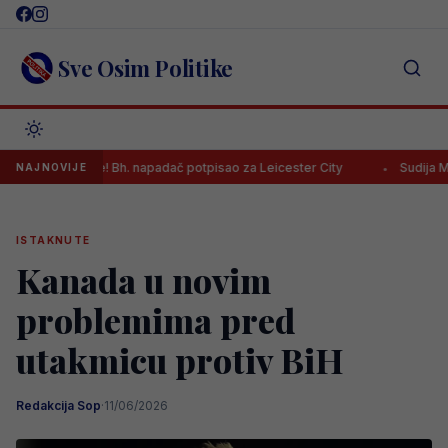
Skip
to
content
Sve Osim Politike
rijere! Bh. napadač potpisao za Leicester City
Sudija Musić naredio
NAJNOVIJE
ISTAKNUTE
Kanada u novim
problemima pred
utakmicu protiv BiH
Redakcija Sop
·
11/06/2026