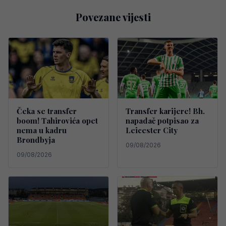
Povezane vijesti
Čeka se transfer
Transfer karijere! Bh.
boom! Tahirovića opet
napadač potpisao za
nema u kadru
Leicester City
Brondbyja
09/08/2026
09/08/2026