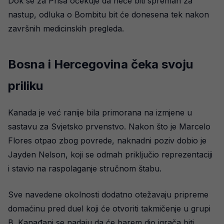
Dok se za Prisa očekuje da neće biti spreman za
nastup, odluka o Bombitu bit će donesena tek nakon
završnih medicinskih pregleda.
Bosna i Hercegovina čeka svoju
priliku
Kanada je već ranije bila primorana na izmjene u
sastavu za Svjetsko prvenstvo. Nakon što je Marcelo
Flores otpao zbog povrede, naknadni poziv dobio je
Jayden Nelson, koji se odmah priključio reprezentaciji
i stavio na raspolaganje stručnom štabu.
Sve navedene okolnosti dodatno otežavaju pripreme
domaćinu pred duel koji će otvoriti takmičenje u grupi
B. Kanađani se nadaju da će barem dio igrača biti