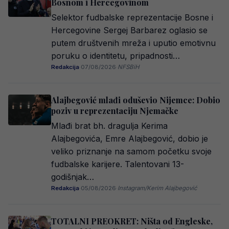
Bosnom i Hercegovinom
Selektor fudbalske reprezentacije Bosne i
Hercegovine Sergej Barbarez oglasio se
putem društvenih mreža i uputio emotivnu
poruku o identitetu, pripadnosti…
Redakcija
·
07/08/2026
·
NFSBiH
Alajbegović mlađi oduševio Nijemce: Dobio
poziv u reprezentaciju Njemačke
Mlađi brat bh. dragulja Kerima
Alajbegovića, Emre Alajbegović, dobio je
veliko priznanje na samom početku svoje
fudbalske karijere. Talentovani 13-
godišnjak…
Redakcija
·
05/08/2026
·
Instagram/Kerim Alajbegović
TOTALNI PREOKRET: Ništa od Engleske,