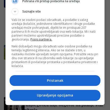
premija za pobjedu, druga za remi
Pohrana i/ili pristup podacima na uređaju
Edin Džeko ovog ljeta postao je novi
Saznajte više
fudbaler Schalkea, a njemački mediji
Vaši će se osobni podaci obrađivati, a podatke s vašeg
otkrivaju da je njegov ugovor među
uređaja (kolačiće, jedinstvene identifikatore i druge podatke
najzanimljivijima koje…
uređaja) može pohranjivati, dijeliti te im pristupati 207
partnera ili ih može upotrebljavati ova web-lokacija. Mi i naši
Redakcija
·
04/08/2026
·
Schalke
partneri možemo upotrebljavati precizne podatke o
geolociranju.
Popis partnera.
Neki dobavljači mogu obrađivati vaše osobne podatke na
DILEME VIŠE NEMA: Sarajevo otkrilo gdje
temelju legitimnog interesa. Ako se ne slažete s tim, u
će odigrati utakmicu sa Radnikom
nastavku možete upravljati svojim opcijama. Potražite vezu pri
dnu ove stranice ili na izborniku web-lokacije za upravljanje
FK Sarajevo novu sezonu Premijer lige
pristankom ili povlačenje pristanka u postavkama privatnosti i
Bosne i Hercegovine ipak će otvoriti na
kolačića.
svom stadionu “Asim Ferhatović Hase”.
Bordo tim…
Pristanak
Redakcija
·
04/08/2026
·
Facebook/Prva ljubavi 1946
Upravljanje opcijama
Ono što Italijani jutros pišu o Kerimu
Alajbegoviću daje odgovor na pitanje svih
pitanja