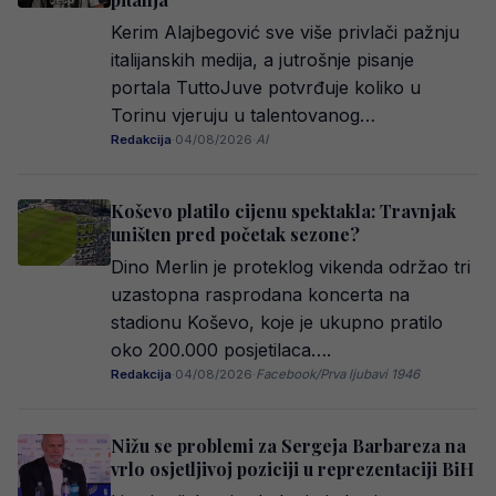
Kerim Alajbegović sve više privlači pažnju
italijanskih medija, a jutrošnje pisanje
portala TuttoJuve potvrđuje koliko u
Torinu vjeruju u talentovanog…
Redakcija
·
04/08/2026
·
AI
Koševo platilo cijenu spektakla: Travnjak
uništen pred početak sezone?
Dino Merlin je proteklog vikenda održao tri
uzastopna rasprodana koncerta na
stadionu Koševo, koje je ukupno pratilo
oko 200.000 posjetilaca….
Redakcija
·
04/08/2026
·
Facebook/Prva ljubavi 1946
Nižu se problemi za Sergeja Barbareza na
vrlo osjetljivoj poziciji u reprezentaciji BiH