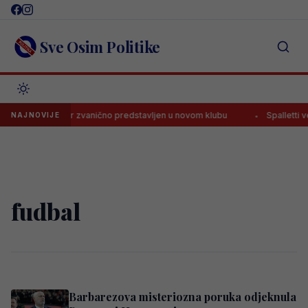
Skip
to
content
Sve Osim Politike
Samed Baždar zvanično predstavljen u novom klubu
Spalletti već
NAJNOVIJE
fudbal
Barbarezova misteriozna poruka odjeknula