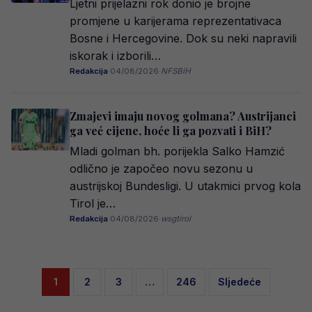
Ljetni prijelazni rok donio je brojne
promjene u karijerama reprezentativaca
Bosne i Hercegovine. Dok su neki napravili
iskorak i izborili…
Redakcija
·
04/08/2026
·
NFSBiH
Zmajevi imaju novog golmana? Austrijanci
ga već cijene, hoće li ga pozvati i BiH?
Mladi golman bh. porijekla Salko Hamzić
odlično je započeo novu sezonu u
austrijskoj Bundesligi. U utakmici prvog kola
Tirol je…
Redakcija
·
04/08/2026
·
wsgtirol
Posts
1
2
3
…
246
Sljedeće
pagination