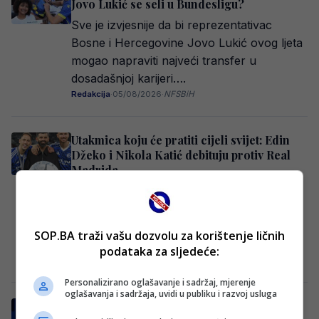
Jovo Lukić se seli u Bundesligu?
Sve je izvjesnije da bi reprezentativac
Bosne i Hercegovine Jovo Lukić ovog ljeta
mogao napraviti najveći transfer u
dosadašnjoj karijeri….
Redakcija
·
05/08/2026
·
NFSBiH
Utakmica koju će pratiti cijeli svijet: Edin
Džeko i Nikola Katić debituju protiv Real
Madrida
Edin Džeko je nakon zvaničnog potpisa
ugovora s Schalkeom dobio individualni
plan priprema kako bi što spremniji
SOP.BA traži vašu dozvolu za korištenje ličnih
dočekao početak nove…
podataka za sljedeće:
Redakcija
·
05/08/2026
·
Schalke
Personalizirano oglašavanje i sadržaj, mjerenje
oglašavanja i sadržaja, uvidi u publiku i razvoj usluga
Džeko dobio ugovor kao niko drugi: Jedna