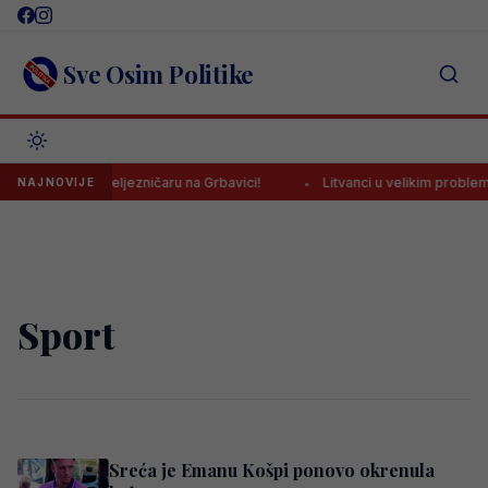
Skip
to
content
Sve Osim Politike
io pobjedu Željezničaru na Grbavici!
Litvanci u velikim problemima
NAJNOVIJE
Sport
Sreća je Emanu Košpi ponovo okrenula