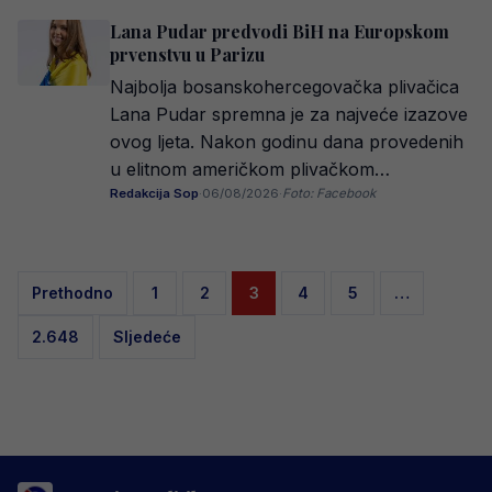
Lana Pudar predvodi BiH na Europskom
prvenstvu u Parizu
Najbolja bosanskohercegovačka plivačica
Lana Pudar spremna je za najveće izazove
ovog ljeta. Nakon godinu dana provedenih
u elitnom američkom plivačkom…
Redakcija Sop
·
06/08/2026
·
Foto: Facebook
Posts
Prethodno
1
2
3
4
5
…
pagination
2.648
Sljedeće