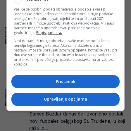
belgijskog…
Vaši će se osobni podaci obrađivati, a podatke s vašeg
Redakcija Sop
·
06/08/2026
·
Foto: X
uređaja (kolačiće, jedinstvene identifikatore i druge podatke
uređaja) može pohranjivati, dijeliti te im pristupati 207
partnera ili ih može upotrebljavati ova web-lokacija. Mi i naši
partneri možemo upotrebljavati precizne podatke o
Da li je ovo jasan znak da će Dedić u
geolociranju.
Popis partnera.
engleski Premiership?!
Neki dobavljači mogu obrađivati vaše osobne podatke na
Dolazak Matthiasa Jaisslea na klupu
temelju legitimnog interesa. Ako se ne slažete s tim, u
nastavku možete upravljati svojim opcijama. Potražite vezu pri
Newcastlea mogao bi biti zanimljiv i za
dnu ove stranice ili na izborniku web-lokacije za upravljanje
navijače reprezentacije Bosne i
pristankom ili povlačenje pristanka u postavkama privatnosti i
kolačića.
Hercegovine, posebno zbog moguće…
Redakcija Sop
·
06/08/2026
·
Foto: NS BiH
Pristanak
Donesena konačna odluka o transferu
Baždara!
Upravljanje opcijama
Reprezentativac Bosne i Hercegovine
Samed Baždar danas će i zvanično postati
novi fudbaler belgijskog St. Truidena, u koji
stiže iz…