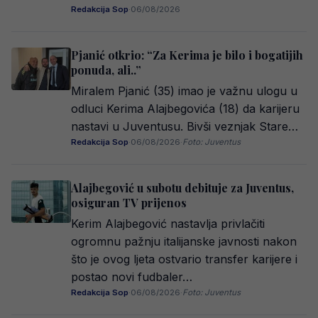
Redakcija Sop
·
06/08/2026
Pjanić otkrio: “Za Kerima je bilo i bogatijih
ponuda, ali..”
Miralem Pjanić (35) imao je važnu ulogu u
odluci Kerima Alajbegovića (18) da karijeru
nastavi u Juventusu. Bivši veznjak Stare…
Redakcija Sop
·
06/08/2026
·
Foto: Juventus
Alajbegović u subotu debituje za Juventus,
osiguran TV prijenos
Kerim Alajbegović nastavlja privlačiti
ogromnu pažnju italijanske javnosti nakon
što je ovog ljeta ostvario transfer karijere i
postao novi fudbaler…
Redakcija Sop
·
06/08/2026
·
Foto: Juventus