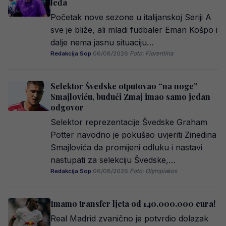
leđa
Početak nove sezone u italijanskoj Seriji A
sve je bliže, ali mladi fudbaler Eman Košpo i
dalje nema jasnu situaciju…
Redakcija Sop
·
06/08/2026
·
Foto: Fiorentina
Selektor Švedske otputovao “na noge”
Smajloviću, budući Zmaj imao samo jedan
odgovor
Selektor reprezentacije Švedske Graham
Potter navodno je pokušao uvjeriti Zinedina
Smajlovića da promijeni odluku i nastavi
nastupati za selekciju Švedske,…
Redakcija Sop
·
06/08/2026
·
Foto: Olympiakos
Imamo transfer ljeta od 140.000.000 eura!
Real Madrid zvanično je potvrdio dolazak