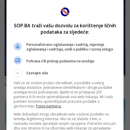
SOP.BA traži vašu dozvolu za korištenje ličnih
podataka za sljedeće:
Personalizirano oglašavanje i sadržaj, mjerenje
oglašavanja i sadržaja, uvidi u publiku i razvoj usluga
Pohrana i/ili pristup podacima na uređaju
Saznajte više
Vaši će se osobni podaci obrađivati, a podatke s vašeg
uređaja (kolačiće, jedinstvene identifikatore i druge podatke
uređaja) može pohranjivati, dijeliti te im pristupati 207
partnera ili ih može upotrebljavati ova web-lokacija. Mi i naši
partneri možemo upotrebljavati precizne podatke o
geolociranju.
Popis partnera.
Neki dobavljači mogu obrađivati vaše osobne podatke na
temelju legitimnog interesa. Ako se ne slažete s tim, u
nastavku možete upravljati svojim opcijama. Potražite vezu pri
dnu ove stranice ili na izborniku web-lokacije za upravljanje