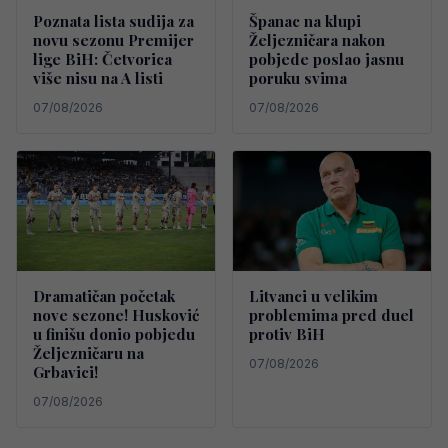
Poznata lista sudija za
Španac na klupi
novu sezonu Premijer
Željezničara nakon
lige BiH: Četvorica
pobjede poslao jasnu
više nisu na A listi
poruku svima
07/08/2026
07/08/2026
Dramatičan početak
Litvanci u velikim
nove sezone! Husković
problemima pred duel
u finišu donio pobjedu
protiv BiH
Željezničaru na
07/08/2026
Grbavici!
07/08/2026