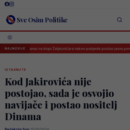
Skip
to
content
Sve Osim Politike
Španac na klupi Željezničara nakon pobjede poslao jasnu poruku svima
NAJNOVIJE
ISTAKNUTE
Kod Jakirovića nije
postojao, sada je osvojio
navijače i postao nositelj
Dinama
Redakcija Sop
·
25/10/2024