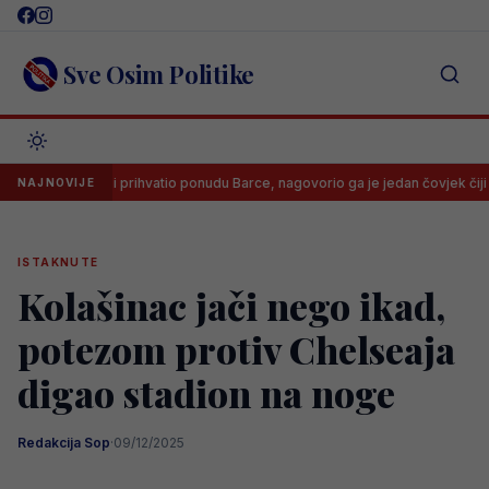
Skip
to
content
Sve Osim Politike
io Real i prihvatio ponudu Barce, nagovorio ga je jedan čovjek čiji se savjet
NAJNOVIJE
ISTAKNUTE
Kolašinac jači nego ikad,
potezom protiv Chelseaja
digao stadion na noge
Redakcija Sop
·
09/12/2025