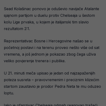
Sead Kolašinac ponovo je oduševio navijače Atalante
sjajnom partijom u duelu protiv Chelseaja u šestom
kolu Lige prvaka, u kojem je italijanski tim slavio
rezultatom 2:1.
Reprezentativac Bosne i Hercegovine našao se u
početnoj postavi i na terenu proveo nešto više od sat
vremena, a još jednom je pokazao zbog čega uživa
veliko povjerenje trenera i publike.
U 21. minuti meča upisao je jedan od najzapaženijih
poteza susreta – pravovremenim i preciznim klizećim
startom zaustavio je prodor Pedra Neta te mu oduzeo
loptu.
Iako je ofanzivac Chelseaja odmah reagovao tražeći