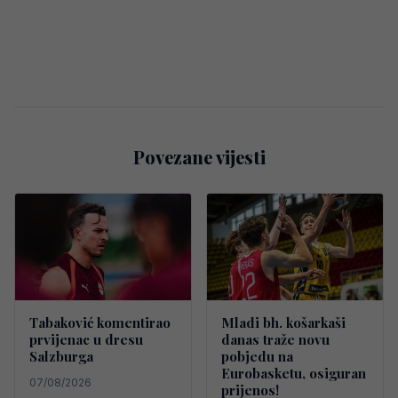
Povezane vijesti
Tabaković komentirao
Mladi bh. košarkaši
prvijenac u dresu
danas traže novu
Salzburga
pobjedu na
Eurobasketu, osiguran
07/08/2026
prijenos!