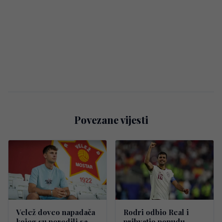
Povezane vijesti
Velež doveo napadača
Rodri odbio Real i
kojeg su poredili sa
prihvatio ponudu