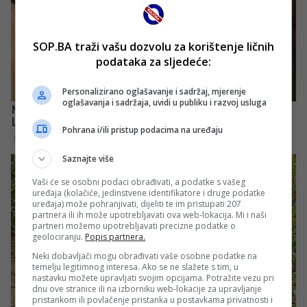
SOP.BA traži vašu dozvolu za korištenje ličnih
podataka za sljedeće:
Personalizirano oglašavanje i sadržaj, mjerenje
oglašavanja i sadržaja, uvidi u publiku i razvoj usluga
Pohrana i/ili pristup podacima na uređaju
Saznajte više
Vaši će se osobni podaci obrađivati, a podatke s vašeg
uređaja (kolačiće, jedinstvene identifikatore i druge podatke
uređaja) može pohranjivati, dijeliti te im pristupati 207
partnera ili ih može upotrebljavati ova web-lokacija. Mi i naši
partneri možemo upotrebljavati precizne podatke o
geolociranju.
Popis partnera.
Neki dobavljači mogu obrađivati vaše osobne podatke na
temelju legitimnog interesa. Ako se ne slažete s tim, u
nastavku možete upravljati svojim opcijama. Potražite vezu pri
dnu ove stranice ili na izborniku web-lokacije za upravljanje
pristankom ili povlačenje pristanka u postavkama privatnosti i