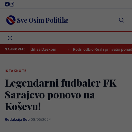
Skip
to
content
Sve Osim Politike
u poredili sa Džekom
Rodri odbio Real i prihvatio ponudu Barce, na
NAJNOVIJE
ISTAKNUTE
Legendarni fudbaler FK
Sarajevo ponovo na
Koševu!
Redakcija Sop
·
08/05/2024