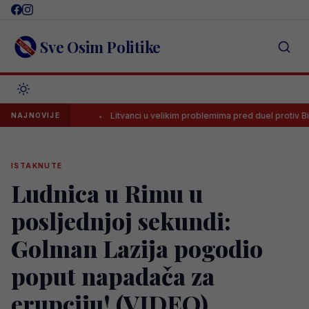
Skip
to
content
Sve Osim Politike
bavici!
Litvanci u velikim problemima pred duel protiv BiH
NAJNOVIJE
ISTAKNUTE
Ludnica u Rimu u
posljednjoj sekundi:
Golman Lazija pogodio
poput napadača za
erupciju! (VIDEO)