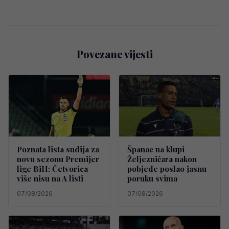
Povezane vijesti
Poznata lista sudija za
Španac na klupi
novu sezonu Premijer
Željezničara nakon
lige BiH: Četvorica
pobjede poslao jasnu
više nisu na A listi
poruku svima
07/08/2026
07/08/2026