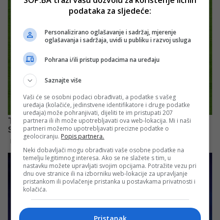
podataka za sljedeće:
Personalizirano oglašavanje i sadržaj, mjerenje
oglašavanja i sadržaja, uvidi u publiku i razvoj usluga
Pohrana i/ili pristup podacima na uređaju
Saznajte više
Vaši će se osobni podaci obrađivati, a podatke s vašeg
uređaja (kolačiće, jedinstvene identifikatore i druge podatke
uređaja) može pohranjivati, dijeliti te im pristupati 207
partnera ili ih može upotrebljavati ova web-lokacija. Mi i naši
partneri možemo upotrebljavati precizne podatke o
geolociranju.
Popis partnera.
Neki dobavljači mogu obrađivati vaše osobne podatke na
temelju legitimnog interesa. Ako se ne slažete s tim, u
nastavku možete upravljati svojim opcijama. Potražite vezu pri
dnu ove stranice ili na izborniku web-lokacije za upravljanje
pristankom ili povlačenje pristanka u postavkama privatnosti i
kolačića.
Pristanak