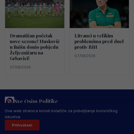
Dramatičan početak
Litvanci u velikim
nove sezone! Husković
problemima pred duel
u finišu donio pobjedu
protiv BiH
Željezničaru na
07/08/2026
Grbavici!
07/08/2026
Sve Osim Politike
PRAVILA PRIVATNOSTI
MARKETING
USLOVI KORIŠTENJA
Ova web stranica koristi kolačiće za poboljšanje korisničkog
IMPRESSUM
KONTAKT
iskustva.
© 2026 Sve Osim Politike. Sva prava zadržana.
Prihvatam