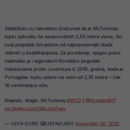
Statističari su naknadno izračunali da je McTominay
loptu zahvatio na nevjerovatnih 2,53 metra visine, što
ovaj pogodak čini jednim od najimpresivnijih ikada
viđenih u kvalifikacijama. Za poređenje, njegov potez
nadmašio je i legendarni Ronaldov pogodak
makazicama protiv Juventusa iz 2018. godine, kada je
Portugalac loptu udario na visini od 2,35 metra – čak
18 centimetara niže.
Majestic. Magic. McTominay.
#WCQ
|
@ScotlandNT
pic.twitter.com/SRvJznFuqy
— UEFA EURO (@UEFAEURO)
November 20, 2025