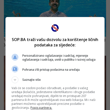
SOP.BA traži vašu dozvolu za korištenje ličnih
podataka za sljedeće:
Personalizirano oglašavanje i sadržaj, mjerenje
oglašavanja i sadržaja, uvidi u publiku i razvoj usluga
Pohrana i/ili pristup podacima na uređaju
Saznajte više
Vaši će se osobni podaci obrađivati, a podatke s vašeg
uređaja (kolačiće, jedinstvene identifikatore i druge podatke
uređaja) može pohranjivati, dijeliti te im pristupati 207
partnera ili ih može upotrebljavati ova web-lokacija. Mi i naši
partneri možemo upotrebljavati precizne podatke o
geolociranju.
Popis partnera.