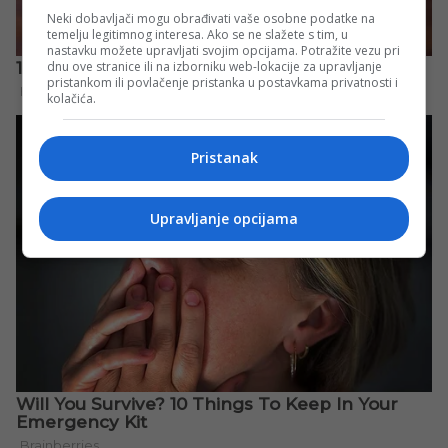
Neki dobavljači mogu obrađivati vaše osobne podatke na
temelju legitimnog interesa. Ako se ne slažete s tim, u
nastavku možete upravljati svojim opcijama. Potražite vezu pri
dnu ove stranice ili na izborniku web-lokacije za upravljanje
pristankom ili povlačenje pristanka u postavkama privatnosti i
kolačića.
Pristanak
Upravljanje opcijama