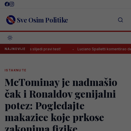
Skip
to
content
Sve Osim Politike
sada slijedi pravi test!
Luciano Spalletti komentirao debi Alajbeg
NAJNOVIJE
ISTAKNUTE
McTominay je nadmašio
čak i Ronaldov genijalni
potez: Pogledajte
makazice koje prkose
zakonima fizike