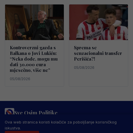
Kontroverzni gazda s
Sprema se
Balkana o Jovi Lukiću:
senzacionalni transfer
“Neka dođe, mogu mu
Perišića?!
dati 30.000 eura
05/08/2026
mjesečno, više ne”
05/08/2026
Sve Osim Politike
PRAVILA PRIVATNOSTI
MARKETING
USLOVI KORIŠTENJA
Ova web stranica koristi kolačiće za poboljšanje korisničkog
IMPRESSUM
KONTAKT
iskustva.
© 2026 Sve Osim Politike. Sva prava zadržana.