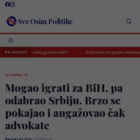
Skip
to
content
Sve Osim Politike
m, ishod će mnoge iznenaditi?
Kontroverzni gazda s Balkana o Jovi
NAJNOVIJE
ISTAKNUTE
Mogao igrati za BiH, pa
odabrao Srbiju. Brzo se
pokajao i angažovao čak
advokate
Redakcija Sop
·
11/09/2025