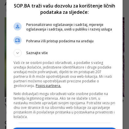
SOP.BA traži vašu dozvolu za korištenje ličnih
podataka za sljedeće:
Personalizirano oglašavanje i sadržaj, mjerenje
oglašavanja i sadržaja, uvidi u publiku i razvoj usluga
Pohrana i/ili pristup podacima na uređaju
Saznajte više
Vaši će se osobni podaci obrađivati, a podatke s vašeg
uređaja (kolačiće, jedinstvene identifikatore i druge podatke
uređaja) može pohranjivati, dijeliti te im pristupati 207
partnera ili ih može upotrebljavati ova web-lokacija. Mi i naši
partneri možemo upotrebljavati precizne podatke o
geolociranju.
Popis partnera.
Neki dobavljači mogu obrađivati vaše osobne podatke na
temelju legitimnog interesa. Ako se ne slažete s tim, u
nastavku možete upravljati svojim opcijama. Potražite vezu pri
dnu ove stranice ili na izborniku web-lokacije za upravljanje
pristankom ili povlačenje pristanka u postavkama privatnosti i
kolačića.