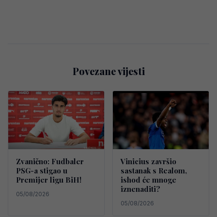
Povezane vijesti
Zvanično: Fudbaler
Vinicius završio
PSG-a stigao u
sastanak s Realom,
Premijer ligu BiH!
ishod će mnoge
iznenaditi?
05/08/2026
05/08/2026