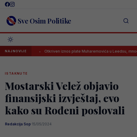
Skip
to
content
Sve Osim Politike
ige
Otkriven iznos plate Muharemovića u Leedsu, mnogi su ostali z
NAJNOVIJE
ISTAKNUTE
Mostarski Velež objavio
finansijski izvještaj, evo
kako su Rođeni poslovali
Redakcija Sop
·
15/05/2024