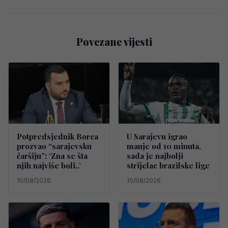
Povezane vijesti
Potpredsjednik Borca
U Sarajevu igrao
prozvao “sarajevsku
manje od 10 minuta,
čaršiju”: ‘Zna se šta
sada je najbolji
njih najviše boli..’
strijelac brazilske lige
10/08/2026
10/08/2026