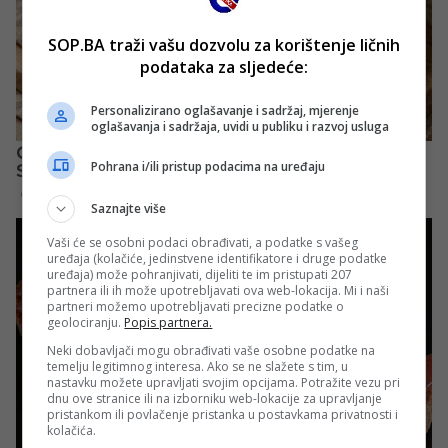
SOP.BA traži vašu dozvolu za korištenje ličnih
podataka za sljedeće:
Personalizirano oglašavanje i sadržaj, mjerenje
oglašavanja i sadržaja, uvidi u publiku i razvoj usluga
Pohrana i/ili pristup podacima na uređaju
Saznajte više
Vaši će se osobni podaci obrađivati, a podatke s vašeg
uređaja (kolačiće, jedinstvene identifikatore i druge podatke
uređaja) može pohranjivati, dijeliti te im pristupati 207
partnera ili ih može upotrebljavati ova web-lokacija. Mi i naši
partneri možemo upotrebljavati precizne podatke o
geolociranju.
Popis partnera.
Neki dobavljači mogu obrađivati vaše osobne podatke na
temelju legitimnog interesa. Ako se ne slažete s tim, u
nastavku možete upravljati svojim opcijama. Potražite vezu pri
dnu ove stranice ili na izborniku web-lokacije za upravljanje
pristankom ili povlačenje pristanka u postavkama privatnosti i
kolačića.