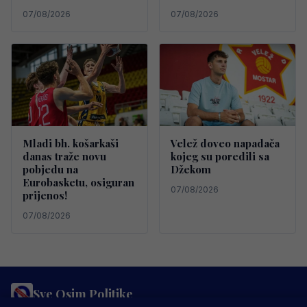
07/08/2026
07/08/2026
Mladi bh. košarkaši
Velež doveo napadača
danas traže novu
kojeg su poredili sa
pobjedu na
Džekom
Eurobasketu, osiguran
07/08/2026
prijenos!
07/08/2026
Sve Osim Politike