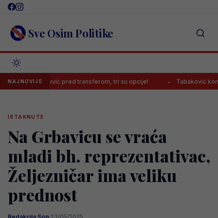
Skip
to
content
Sve Osim Politike
Kulenović pred transferom, tri su opcije!
Tabaković komentirao prv
NAJNOVIJE
ISTAKNUTE
Na Grbavicu se vraća
mladi bh. reprezentativac,
Željezničar ima veliku
prednost
Redakcija Sop
·
23/05/2025