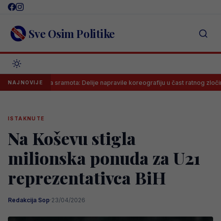
Skip
to
content
Sve Osim Politike
Neviđena sramota: Delije napravile koreografiju u čast ratnog zločinca na 
NAJNOVIJE
ISTAKNUTE
Na Koševu stigla
milionska ponuda za U21
reprezentativca BiH
Redakcija Sop
·
23/04/2026