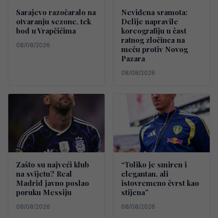
Sarajevo razočaralo na
Neviđena sramota:
otvaranju sezone, tek
Delije napravile
bod u Vrapčićima
koreografiju u čast
ratnog zločinca na
08/08/2026
meču protiv Novog
Pazara
08/08/2026
Zašto su najveći klub
“Toliko je smiren i
na svijetu? Real
elegantan, ali
Madrid javno poslao
istovremeno čvrst kao
poruku Messiju
stijena”
08/08/2026
08/08/2026