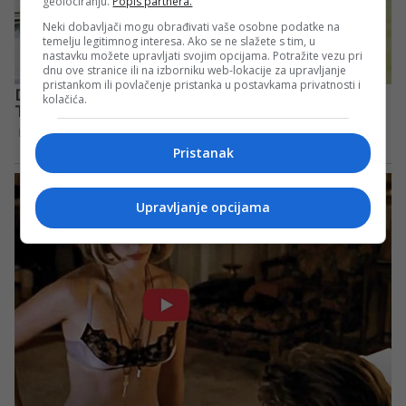
geolociranju.
Popis partnera.
Neki dobavljači mogu obrađivati vaše osobne podatke na
temelju legitimnog interesa. Ako se ne slažete s tim, u
nastavku možete upravljati svojim opcijama. Potražite vezu pri
dnu ove stranice ili na izborniku web-lokacije za upravljanje
pristankom ili povlačenje pristanka u postavkama privatnosti i
kolačića.
Pristanak
Upravljanje opcijama