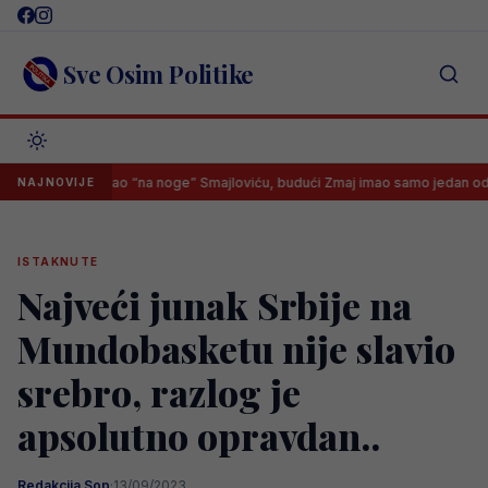
Skip
to
content
Sve Osim Politike
e otputovao “na noge” Smajloviću, budući Zmaj imao samo jedan odgovor
NAJNOVIJE
ISTAKNUTE
Najveći junak Srbije na
Mundobasketu nije slavio
srebro, razlog je
apsolutno opravdan..
Redakcija Sop
·
13/09/2023