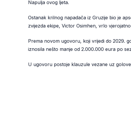
Napulja ovog ljeta.
Ostanak krilnog napadača iz Gruzije bio je aps
zvijezda ekipe, Victor Osimhen, vrlo vjerojatno 
Prema novom ugovoru, koji vrijedi do 2029. god
iznosila nešto manje od 2.000.000 eura po sez
U ugovoru postoje klauzule vezane uz golove i a