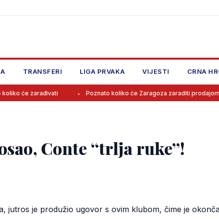
JA
TRANSFERI
LIGA PRVAKA
VIJESTI
CRNA HR
ađivati
Poznato koliko će Zaragoza zaraditi prodajom Baždara
osao, Conte “trlja ruke”!
ja, jutros je produžio ugovor s ovim klubom, čime je okon