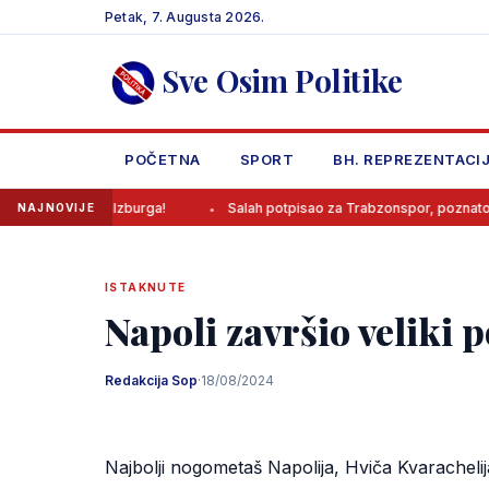
Skip
Petak, 7. Augusta 2026.
to
content
Sve Osim Politike
POČETNA
SPORT
BH. REPREZENTACI
u Salzburga!
Salah potpisao za Trabzonspor, poznato koliko će zar
NAJNOVIJE
ISTAKNUTE
Napoli završio veliki p
Redakcija Sop
·
18/08/2024
Najbolji nogometaš Napolija, Hviča Kvaracheli