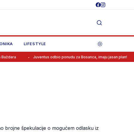
ONIKA
LIFESTYLE
Juventus odbio ponudu za Bosanca, imaju jasan plan!
Sreća j
čao brojne špekulacije o mogućem odlasku iz