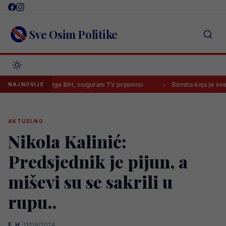
Skip
to
content
Sve Osim Politike
r lige BiH, osigurani TV prijenosi
Bomba koja je sve ostavila bez t
NAJNOVIJE
AKTUELNO
Nikola Kalinić:
Predsjednik je pijun, a
miševi su se sakrili u
rupu..
E. H.
·
11/09/2024