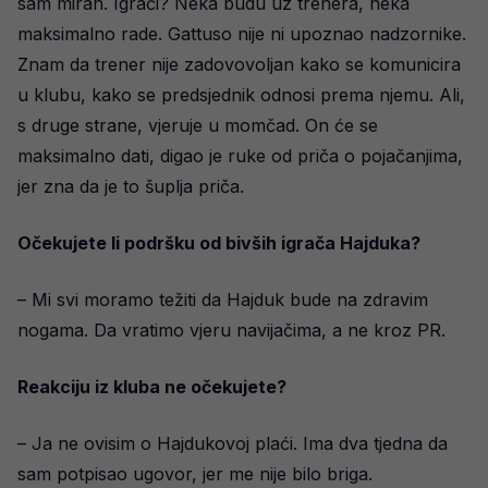
sam miran. Igrači? Neka budu uz trenera, neka
maksimalno rade. Gattuso nije ni upoznao nadzornike.
Znam da trener nije zadovovoljan kako se komunicira
u klubu, kako se predsjednik odnosi prema njemu. Ali,
s druge strane, vjeruje u momčad. On će se
maksimalno dati, digao je ruke od priča o pojačanjima,
jer zna da je to šuplja priča.
Očekujete li podršku od bivših igrača Hajduka?
– Mi svi moramo težiti da Hajduk bude na zdravim
nogama. Da vratimo vjeru navijačima, a ne kroz PR.
Reakciju iz kluba ne očekujete?
– Ja ne ovisim o Hajdukovoj plaći. Ima dva tjedna da
sam potpisao ugovor, jer me nije bilo briga.