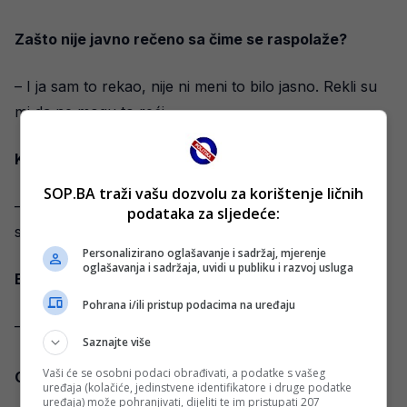
Zašto nije javno rečeno sa čime se raspolaže?
– I ja sam to rekao, nije ni meni to bilo jasno. Rekli su
mi da ne mogu to reći.
Kako je financiran Gattuso?
SOP.BA traži vašu dozvolu za korištenje ličnih
– Moraju se naći sredstva, rečeno mi je da ćemo od
podataka za sljedeće:
sredstva iz prodaje ulagati u kupovinu.
Personalizirano oglašavanje i sadržaj, mjerenje
oglašavanja i sadržaja, uvidi u publiku i razvoj usluga
Budućnost Nikole Kalinića?
Pohrana i/ili pristup podacima na uređaju
– Odmorit ću se prvo.
Saznajte više
Vaši će se osobni podaci obrađivati, a podatke s vašeg
Očekujete li odgovor iz Hajduka?
uređaja (kolačiće, jedinstvene identifikatore i druge podatke
uređaja) može pohranjivati, dijeliti te im pristupati 207