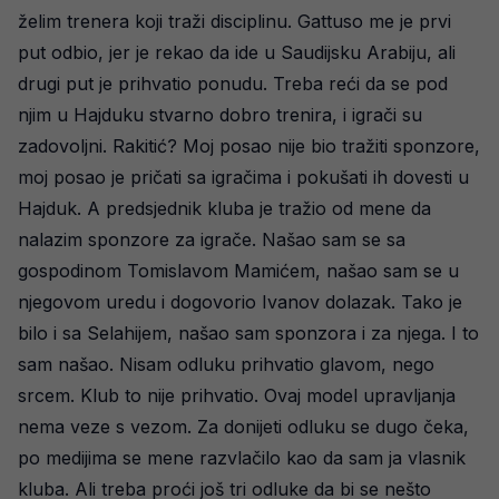
želim trenera koji traži disciplinu. Gattuso me je prvi
put odbio, jer je rekao da ide u Saudijsku Arabiju, ali
drugi put je prihvatio ponudu. Treba reći da se pod
njim u Hajduku stvarno dobro trenira, i igrači su
zadovoljni. Rakitić? Moj posao nije bio tražiti sponzore,
moj posao je pričati sa igračima i pokušati ih dovesti u
Hajduk. A predsjednik kluba je tražio od mene da
nalazim sponzore za igrače. Našao sam se sa
gospodinom Tomislavom Mamićem, našao sam se u
njegovom uredu i dogovorio Ivanov dolazak. Tako je
bilo i sa Selahijem, našao sam sponzora i za njega. I to
sam našao. Nisam odluku prihvatio glavom, nego
srcem. Klub to nije prihvatio. Ovaj model upravljanja
nema veze s vezom. Za donijeti odluku se dugo čeka,
po medijima se mene razvlačilo kao da sam ja vlasnik
kluba. Ali treba proći još tri odluke da bi se nešto