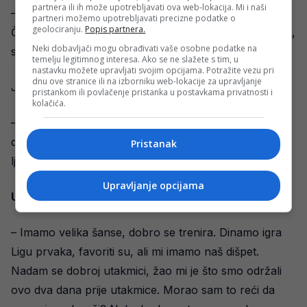
partnera ili ih može upotrebljavati ova web-lokacija. Mi i naši
– Sve što sam rekao je istina. Ni o kome ne ovisim.
partneri možemo upotrebljavati precizne podatke o
geolociranju.
Popis partnera.
Čvrsto stojim iza svojih riječi i to je istina. Da, istina boli,
Neki dobavljači mogu obrađivati vaše osobne podatke na
svi žele to prikriti, ali to je tako.
temelju legitimnog interesa. Ako se ne slažete s tim, u
nastavku možete upravljati svojim opcijama. Potražite vezu pri
dnu ove stranice ili na izborniku web-lokacije za upravljanje
Je li
to put ka ozdravljenju kluba?
pristankom ili povlačenje pristanka u postavkama privatnosti i
kolačića.
– Ne vjerujem, dovest će oni novog sportskog
direktora i ide se dalje. Mi smo klub za koji navija 70 %
Pristanak
ljudi u Hrvatskoj, a vodi se amaterski.
Upravljanje opcijama
U petak je derbi na Maksimiru…
– Imamo velika šanse, dobro se trenira. Dinamo igra
Ligu prvaka, favoriti su, ali mi imamo naš dišpet.
Nadam se dobroj utakmici, žao mi je što smo održali
ovo dva dana prije utakmice. Morao sam to reći da