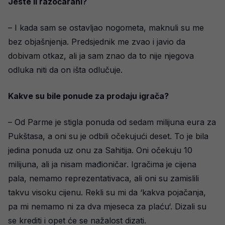
Jeste li razočarani?
– I kada sam se ostavljao nogometa, maknuli su me
bez objašnjenja. Predsjednik me zvao i javio da
dobivam otkaz, ali ja sam znao da to nije njegova
odluka niti da on išta odlučuje.
Kakve su bile ponude za prodaju igrača?
– Od Parme je stigla ponuda od sedam milijuna eura za
Pukštasa, a oni su je odbili očekujući deset. To je bila
jedina ponuda uz onu za Sahitija. Oni očekuju 10
milijuna, ali ja nisam mađioničar. Igračima je cijena
pala, nemamo reprezentativaca, ali oni su zamislili
takvu visoku cijenu. Rekli su mi da ‘kakva pojačanja,
pa mi nemamo ni za dva mjeseca za plaću‘. Dizali su
se krediti i opet će se nažalost dizati.