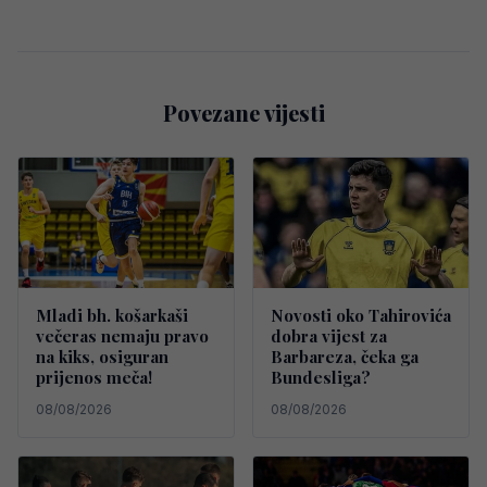
Povezane vijesti
Mladi bh. košarkaši
Novosti oko Tahirovića
večeras nemaju pravo
dobra vijest za
na kiks, osiguran
Barbareza, čeka ga
prijenos meča!
Bundesliga?
08/08/2026
08/08/2026