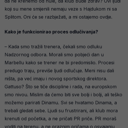
da ne krenemo od nule, da klub bude zdrav? Ovi ljudi
koji su mene smijenili nemaju veze s Hajdukom ni sa
Splitom. Oni će se razbježati, a mi ostajemo ovdje.
Kako je funkcionirao proces odlučivanja?
– Kada smo tražili trenera, čekali smo odluku
Nadzornog odbora. Morali smo pobjeći dan u
Marbellu kako se trener ne bi predomislio. Procesi
predugo traju, previše ljudi odlučuje. Meni nisu dali
ništa, pa već imaju i novog sportskog direktora.
Gattuso? Što se tiče discipline i rada, na europskom
smo nivou. Mislim da ćemo biti sve bolji i bolji, ali teško
možemo parirati Dinamu. Svi se hvatamo Dinama, a
trebali gledati sebe. Ljudi su frustrirani, ali klub mora
krenuti od početka, a ne pričati PR priče. PR moraš
voditi na terenu, a ne praznim pričama o osvajanju