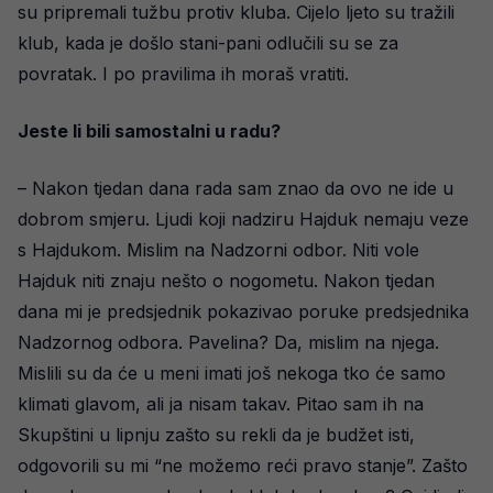
su pripremali tužbu protiv kluba. Cijelo ljeto su tražili
klub, kada je došlo stani-pani odlučili su se za
povratak. I po pravilima ih moraš vratiti.
Jeste li bili samostalni u radu?
– Nakon tjedan dana rada sam znao da ovo ne ide u
dobrom smjeru. Ljudi koji nadziru Hajduk nemaju veze
s Hajdukom. Mislim na Nadzorni odbor. Niti vole
Hajduk niti znaju nešto o nogometu. Nakon tjedan
dana mi je predsjednik pokazivao poruke predsjednika
Nadzornog odbora. Pavelina? Da, mislim na njega.
Mislili su da će u meni imati još nekoga tko će samo
klimati glavom, ali ja nisam takav. Pitao sam ih na
Skupštini u lipnju zašto su rekli da je budžet isti,
odgovorili su mi “ne možemo reći pravo stanje”. Zašto