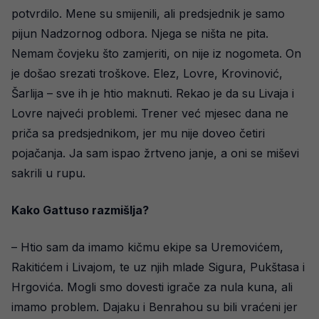
potvrdilo. Mene su smijenili, ali predsjednik je samo
pijun Nadzornog odbora. Njega se ništa ne pita.
Nemam čovjeku što zamjeriti, on nije iz nogometa. On
je došao srezati troškove. Elez, Lovre, Krovinović,
Šarlija – sve ih je htio maknuti. Rekao je da su Livaja i
Lovre najveći problemi. Trener već mjesec dana ne
priča sa predsjednikom, jer mu nije doveo četiri
pojačanja. Ja sam ispao žrtveno janje, a oni se miševi
sakrili u rupu.
Kako Gattuso razmišlja?
– Htio sam da imamo kičmu ekipe sa Uremovićem,
Rakitićem i Livajom, te uz njih mlade Sigura, Pukštasa i
Hrgovića. Mogli smo dovesti igrače za nula kuna, ali
imamo problem. Dajaku i Benrahou su bili vraćeni jer