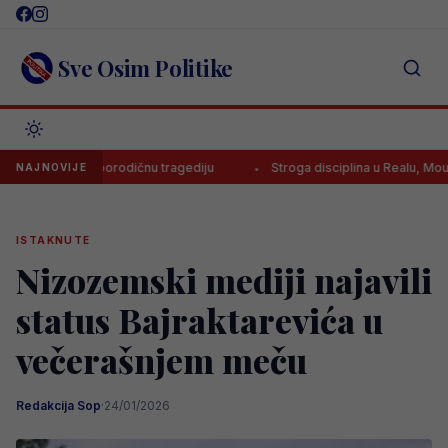
Skip
to
content
Sve Osim Politike
 veliku porodičnu tragediju
Stroga disciplina u Realu, Mourinho uvod
NAJNOVIJE
ISTAKNUTE
Nizozemski mediji najavili
status Bajraktarevića u
večerašnjem meču
Redakcija Sop
·
24/01/2026