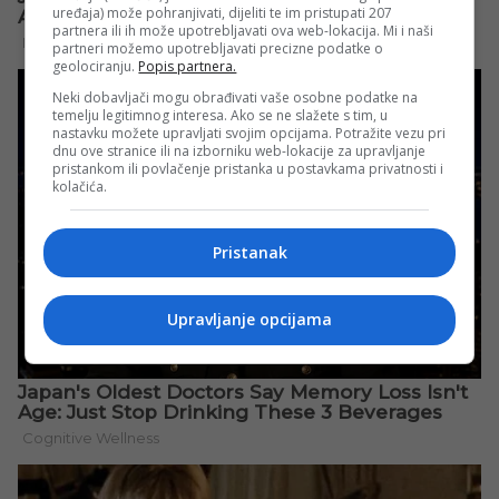
uređaja) može pohranjivati, dijeliti te im pristupati 207
partnera ili ih može upotrebljavati ova web-lokacija. Mi i naši
partneri možemo upotrebljavati precizne podatke o
geolociranju.
Popis partnera.
Neki dobavljači mogu obrađivati vaše osobne podatke na
temelju legitimnog interesa. Ako se ne slažete s tim, u
nastavku možete upravljati svojim opcijama. Potražite vezu pri
dnu ove stranice ili na izborniku web-lokacije za upravljanje
pristankom ili povlačenje pristanka u postavkama privatnosti i
kolačića.
Pristanak
Upravljanje opcijama