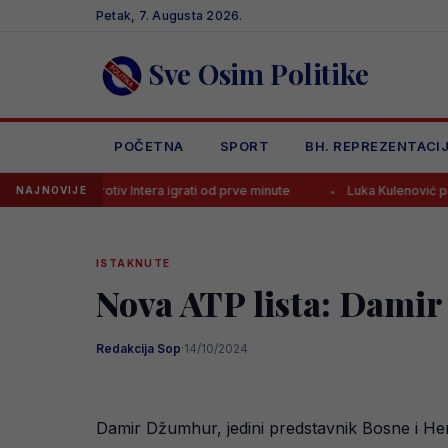
Skip
Petak, 7. Augusta 2026.
to
content
Sve Osim Politike
POČETNA
SPORT
BH. REPREZENTACI
 protiv Intera igrati od prve minute
Luka Kulenović pred transferom, 
NAJNOVIJE
ISTAKNUTE
Nova ATP lista: Damir
Redakcija Sop
·
14/10/2024
Damir Džumhur, jedini predstavnik Bosne i Herc