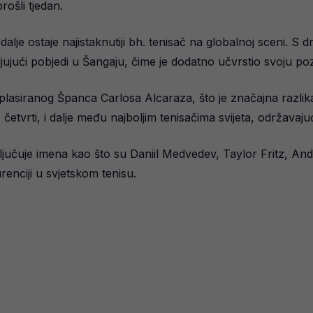
rošli tjedan.
alje ostaje najistaknutiji bh. tenisač na globalnoj sceni. S d
jujući pobjedi u Šangaju, čime je dodatno učvrstio svoju poz
asiranog Španca Carlosa Alcaraza, što je značajna razlika
etvrti, i dalje među najboljim tenisačima svijeta, održavaju
uključuje imena kao što su Daniil Medvedev, Taylor Fritz, A
renciji u svjetskom tenisu.