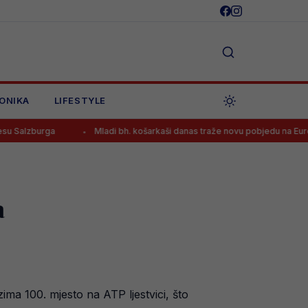
ONIKA
LIFESTYLE
Mladi bh. košarkaši danas traže novu pobjedu na Eurobasketu, osigu
a
ma 100. mjesto na ATP ljestvici, što