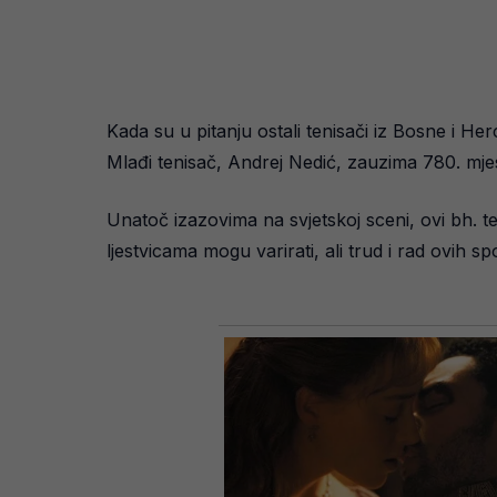
Kada su u pitanju ostali tenisači iz Bosne i He
Mlađi tenisač, Andrej Nedić, zauzima 780. mjes
Unatoč izazovima na svjetskoj sceni, ovi bh. t
ljestvicama mogu varirati, ali trud i rad ovih s