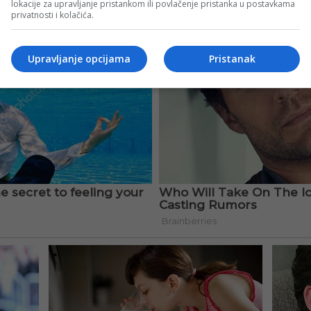
lokacije za upravljanje pristankom ili povlačenje pristanka u postavkama
privatnosti i kolačića.
Upravljanje opcijama
Pristanak