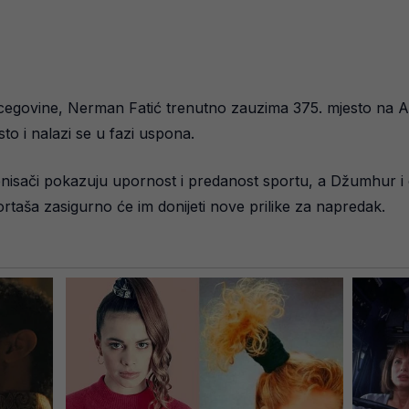
rcegovine, Nerman Fatić trenutno zauzima 375. mjesto na ATP 
to i nalazi se u fazi uspona.
enisači pokazuju upornost i predanost sportu, a Džumhur i 
portaša zasigurno će im donijeti nove prilike za napredak.