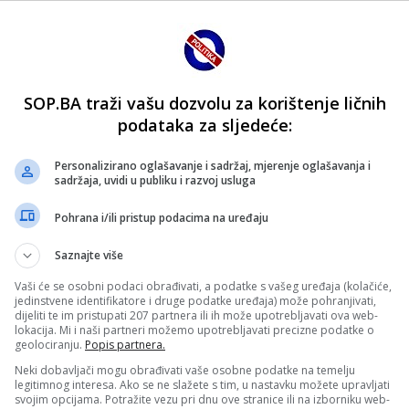
SOP.BA traži vašu dozvolu za korištenje ličnih
podataka za sljedeće:
Personalizirano oglašavanje i sadržaj, mjerenje oglašavanja i
sadržaja, uvidi u publiku i razvoj usluga
Pohrana i/ili pristup podacima na uređaju
Saznajte više
Vaši će se osobni podaci obrađivati, a podatke s vašeg uređaja (kolačiće,
jedinstvene identifikatore i druge podatke uređaja) može pohranjivati,
dijeliti te im pristupati 207 partnera ili ih može upotrebljavati ova web-
lokacija. Mi i naši partneri možemo upotrebljavati precizne podatke o
geolociranju.
Popis partnera.
Neki dobavljači mogu obrađivati vaše osobne podatke na temelju
legitimnog interesa. Ako se ne slažete s tim, u nastavku možete upravljati
svojim opcijama. Potražite vezu pri dnu ove stranice ili na izborniku web-