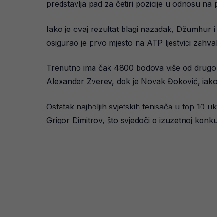
predstavlja pad za četiri pozicije u odnosu na p
Iako je ovaj rezultat blagi nazadak, Džumhur i d
osigurao je prvo mjesto na ATP ljestvici zahval
Trenutno ima čak 4800 bodova više od drugopl
Alexander Zverev, dok je Novak Đoković, iako č
Ostatak najboljih svjetskih tenisača u top 10 
Grigor Dimitrov, što svjedoči o izuzetnoj konku