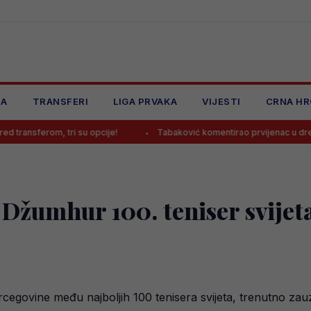
JA
TRANSFERI
LIGA PRVAKA
VIJESTI
CRNA HR
tri su opcije!
Tabaković komentirao prvijenac u dresu Salzburga
 Džumhur 100. teniser svijet
egovine među najboljih 100 tenisera svijeta, trenutno zauzi