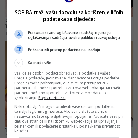
SOP.BA traži vašu dozvolu za korištenje ličnih
podataka za sljedeće:
Personalizirano oglašavanje i sadržaj, mjerenje
oglašavanja i sadržaja, uvidi u publiku i razvoj usluga
Pohrana i/ili pristup podacima na uređaju
Saznajte više
Vaši će se osobni podaci obrađivati, a podatke s vašeg
uređaja (kolačiće, jedinstvene identifikatore i druge podatke
uređaja) može pohranjivati, dijeliti te im pristupati 207
partnera ili ih može upotrebljavati ova web-lokacija. Mi i naši
partneri možemo upotrebljavati precizne podatke o
geolociranju.
Popis partnera.
Neki dobavljači mogu obrađivati vaše osobne podatke na
temelju legitimnog interesa. Ako se ne slažete s tim, u
nastavku možete upravljati svojim opcijama. Potražite vezu pri
dnu ove stranice ili na izborniku web-lokacije za upravljanje
pristankom ili povlačenje pristanka u postavkama privatnosti i
kolačića.