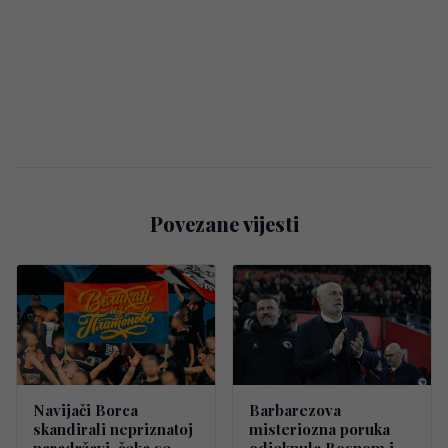
Povezane vijesti
Navijači Borca
Barbarezova
skandirali nepriznatoj
misteriozna poruka
paradržavi, čeka se
odjeknula Bosnom i