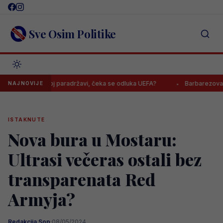
Skip
to
content
Sve Osim Politike
nepriznatoj paradržavi, čeka se odluka UEFA?
Barbarezova misteri
NAJNOVIJE
ISTAKNUTE
Nova bura u Mostaru:
Ultrasi večeras ostali bez
transparenata Red
Armyja?
Redakcija Sop
·
08/05/2024