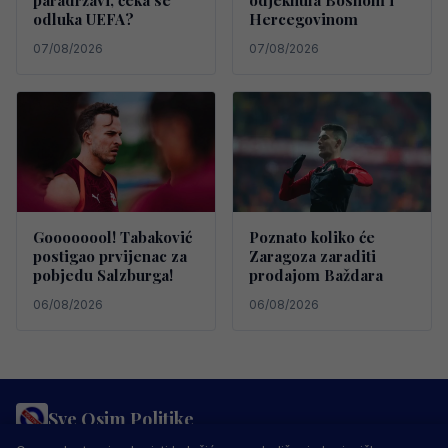
odluka UEFA?
Hercegovinom
07/08/2026
07/08/2026
Goooooool! Tabaković
Poznato koliko će
postigao prvijenac za
Zaragoza zaraditi
pobjedu Salzburga!
prodajom Baždara
06/08/2026
06/08/2026
Sve Osim Politike
PRAVILA PRIVATNOSTI
MARKETING
USLOVI KORIŠTENJA