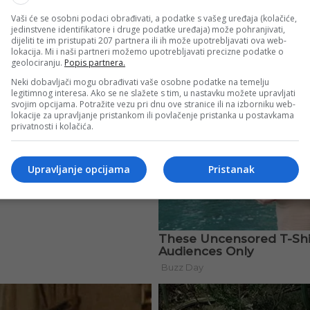
Vaši će se osobni podaci obrađivati, a podatke s vašeg uređaja (kolačiće,
jedinstvene identifikatore i druge podatke uređaja) može pohranjivati,
dijeliti te im pristupati 207 partnera ili ih može upotrebljavati ova web-
lokacija. Mi i naši partneri možemo upotrebljavati precizne podatke o
geolociranju.
Popis partnera.
Neki dobavljači mogu obrađivati vaše osobne podatke na temelju
legitimnog interesa. Ako se ne slažete s tim, u nastavku možete upravljati
svojim opcijama. Potražite vezu pri dnu ove stranice ili na izborniku web-
lokacije za upravljanje pristankom ili povlačenje pristanka u postavkama
privatnosti i kolačića.
Upravljanje opcijama
Pristanak