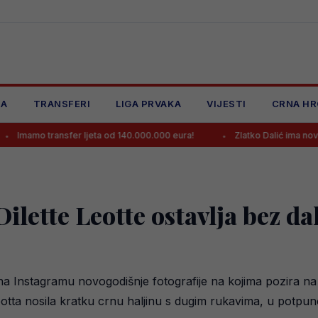
JA
TRANSFERI
LIGA PRVAKA
VIJESTI
CRNA HR
nsfer ljeta od 140.000.000 eura!
Zlatko Dalić ima novi posao, posta
ilette Leotte ostavlja bez d
la je na Instagramu novogodišnje fotografije na kojima pozira
Leotta nosila kratku crnu haljinu s dugim rukavima, u potpuno