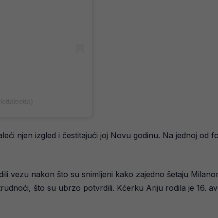
ettaleotta)
leći njen izgled i čestitajući joj Novu godinu. Na jednoj od f
ili vezu nakon što su snimljeni kako zajedno šetaju Milanom
rudnoći, što su ubrzo potvrdili. Kćerku Ariju rodila je 16. 