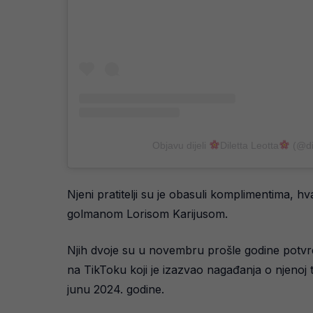
Objavu dijeli
Diletta Leotta
(@dil
Njeni pratitelji su je obasuli komplimentima, hva
golmanom Lorisom Karijusom.
Njih dvoje su u novembru prošle godine potvrd
na TikToku koji je izazvao nagađanja o njenoj t
junu 2024. godine.