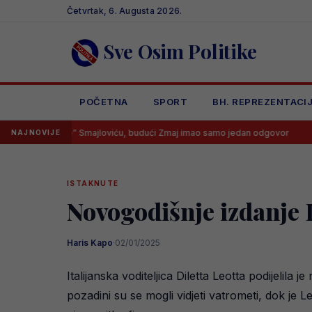
Skip
Četvrtak, 6. Augusta 2026.
to
content
Sve Osim Politike
POČETNA
SPORT
BH. REPREZENTACI
oge” Smajloviću, budući Zmaj imao samo jedan odgovor
Imamo tra
NAJNOVIJE
ISTAKNUTE
Novogodišnje izdanje D
Haris Kapo
·
02/01/2025
Italijanska voditeljica Diletta Leotta podijeli
pozadini su se mogli vidjeti vatrometi, dok je 