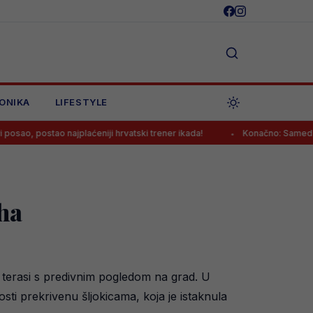
ONIKA
LIFESTYLE
o najplaćeniji hrvatski trener ikada!
Konačno: Samed Baždar ima no
aha
 na terasi s predivnim pogledom na grad. U
sti prekrivenu šljokicama, koja je istaknula