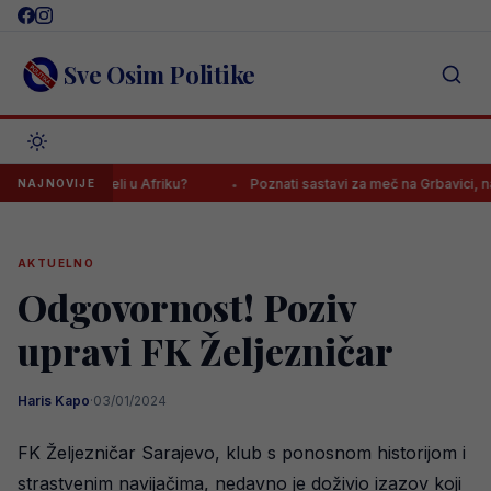
Skip
to
content
Sve Osim Politike
alu seli u Afriku?
Poznati sastavi za meč na Grbavici, navijači Žel
NAJNOVIJE
AKTUELNO
Odgovornost! Poziv
upravi FK Željezničar
Haris Kapo
·
03/01/2024
FK Željezničar Sarajevo, klub s ponosnom historijom i
strastvenim navijačima, nedavno je doživio izazov koji