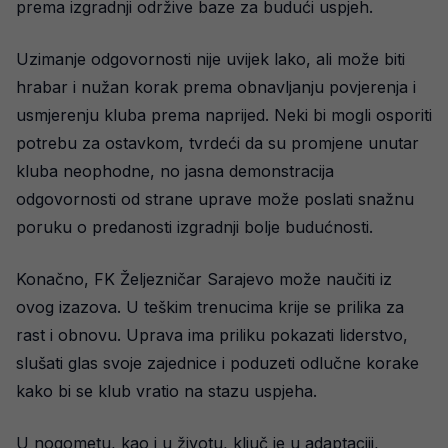
prema izgradnji održive baze za budući uspjeh.
Uzimanje odgovornosti nije uvijek lako, ali može biti
hrabar i nužan korak prema obnavljanju povjerenja i
usmjerenju kluba prema naprijed. Neki bi mogli osporiti
potrebu za ostavkom, tvrdeći da su promjene unutar
kluba neophodne, no jasna demonstracija
odgovornosti od strane uprave može poslati snažnu
poruku o predanosti izgradnji bolje budućnosti.
Konačno, FK Željezničar Sarajevo može naučiti iz
ovog izazova. U teškim trenucima krije se prilika za
rast i obnovu. Uprava ima priliku pokazati liderstvo,
slušati glas svoje zajednice i poduzeti odlučne korake
kako bi se klub vratio na stazu uspjeha.
U nogometu, kao i u životu, ključ je u adaptaciji,