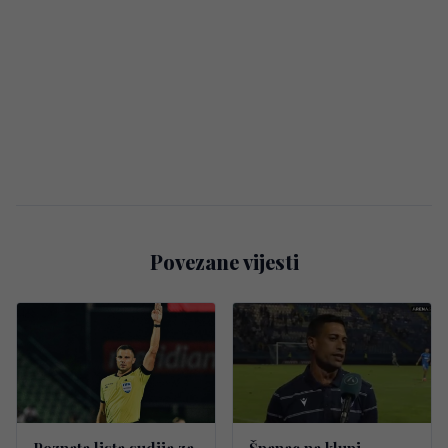
Povezane vijesti
Poznata lista sudija za
Španac na klupi