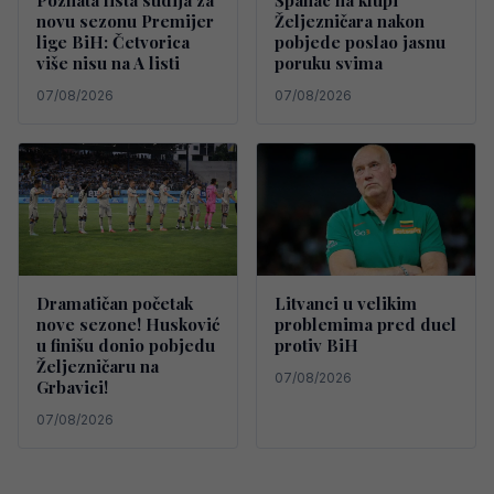
novu sezonu Premijer
Željezničara nakon
lige BiH: Četvorica
pobjede poslao jasnu
više nisu na A listi
poruku svima
07/08/2026
07/08/2026
Dramatičan početak
Litvanci u velikim
nove sezone! Husković
problemima pred duel
u finišu donio pobjedu
protiv BiH
Željezničaru na
07/08/2026
Grbavici!
07/08/2026