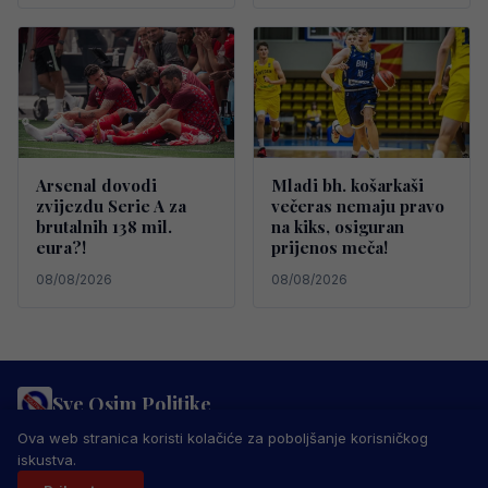
Arsenal dovodi
Mladi bh. košarkaši
zvijezdu Serie A za
večeras nemaju pravo
brutalnih 138 mil.
na kiks, osiguran
eura?!
prijenos meča!
08/08/2026
08/08/2026
Sve Osim Politike
PRAVILA PRIVATNOSTI
MARKETING
USLOVI KORIŠTENJA
Ova web stranica koristi kolačiće za poboljšanje korisničkog
IMPRESSUM
KONTAKT
iskustva.
© 2026 Sve Osim Politike. Sva prava zadržana.