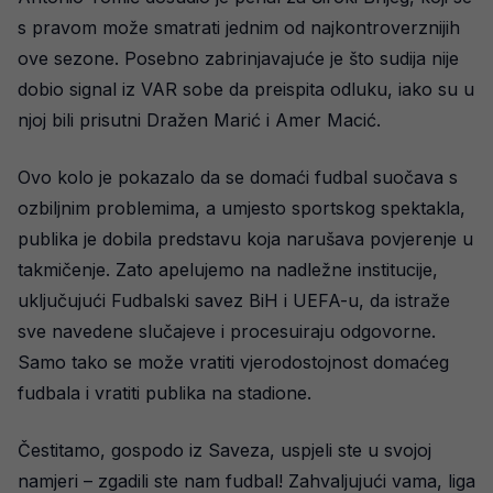
s pravom može smatrati jednim od najkontroverznijih
ove sezone. Posebno zabrinjavajuće je što sudija nije
dobio signal iz VAR sobe da preispita odluku, iako su u
njoj bili prisutni Dražen Marić i Amer Macić.
Ovo kolo je pokazalo da se domaći fudbal suočava s
ozbiljnim problemima, a umjesto sportskog spektakla,
publika je dobila predstavu koja narušava povjerenje u
takmičenje. Zato apelujemo na nadležne institucije,
uključujući Fudbalski savez BiH i UEFA-u, da istraže
sve navedene slučajeve i procesuiraju odgovorne.
Samo tako se može vratiti vjerodostojnost domaćeg
fudbala i vratiti publika na stadione.
Čestitamo, gospodo iz Saveza, uspjeli ste u svojoj
namjeri – zgadili ste nam fudbal! Zahvaljujući vama, liga