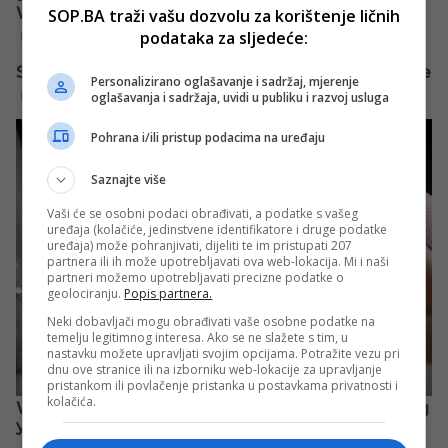
SOP.BA traži vašu dozvolu za korištenje ličnih
podataka za sljedeće:
Personalizirano oglašavanje i sadržaj, mjerenje
oglašavanja i sadržaja, uvidi u publiku i razvoj usluga
Pohrana i/ili pristup podacima na uređaju
Saznajte više
Vaši će se osobni podaci obrađivati, a podatke s vašeg
uređaja (kolačiće, jedinstvene identifikatore i druge podatke
uređaja) može pohranjivati, dijeliti te im pristupati 207
partnera ili ih može upotrebljavati ova web-lokacija. Mi i naši
partneri možemo upotrebljavati precizne podatke o
geolociranju.
Popis partnera.
Neki dobavljači mogu obrađivati vaše osobne podatke na
temelju legitimnog interesa. Ako se ne slažete s tim, u
nastavku možete upravljati svojim opcijama. Potražite vezu pri
dnu ove stranice ili na izborniku web-lokacije za upravljanje
pristankom ili povlačenje pristanka u postavkama privatnosti i
kolačića.