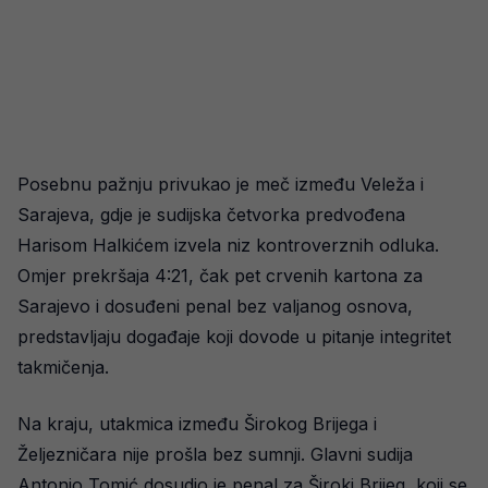
Posebnu pažnju privukao je meč između Veleža i
Sarajeva, gdje je sudijska četvorka predvođena
Harisom Halkićem izvela niz kontroverznih odluka.
Omjer prekršaja 4:21, čak pet crvenih kartona za
Sarajevo i dosuđeni penal bez valjanog osnova,
predstavljaju događaje koji dovode u pitanje integritet
takmičenja.
Na kraju, utakmica između Širokog Brijega i
Željezničara nije prošla bez sumnji. Glavni sudija
Antonio Tomić dosudio je penal za Široki Brijeg, koji se