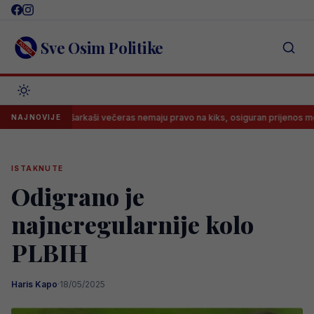
Skip
to
content
Sve Osim Politike
i bh. košarkaši večeras nemaju pravo na kiks, osiguran prijenos meča!
NAJNOVIJE
ISTAKNUTE
Odigrano je
najneregularnije kolo
PLBIH
Haris Kapo
·
18/05/2025