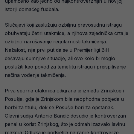
upamćeno kao jedno od najkontroverznijih u novijoj
istoriji domaćeg fudbala.
Slučajevi koji zaslužuju ozbiljnu pravosudnu istragu
obuhvataju četiri utakmice, a njihova zajednička crta je
ozbiljno narušavanje regularnosti takmičenja.
Nažalost, nije prvi put da se u Premijer ligi BiH
dešavaju sumnjive situacije, ali ovo kolo bi moglo
poslužiti kao povod za temeljitu istragu i preispitivanje
načina vođenja takmičenja.
Prva sporna utakmica odigrana je između Zrinjskog i
Posušja, gdje je Zrinjskom bila neophodna pobjeda u
borbi za titulu, dok se Posušje bori za opstanak.
Glavni sudija Antonio Bandić dosudio je kontroverzan
penal u korist Zrinjskog, što je odmah izazvalo lavinu
reakcija. Odluka je podsjetila na ranije kontroverze,