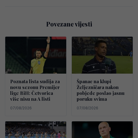
Povezane vijesti
Poznata lista sudija za
Španac na klupi
novu sezonu Premijer
Željezničara nakon
lige BiH: Četvorica
pobjede poslao jasnu
više nisu na A listi
poruku svima
07/08/2026
07/08/2026