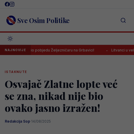
Skip
to
content
Sve Osim Politike
u donio pobjedu Željezničaru na Grbavici!
Litvanci u velikim prob
NAJNOVIJE
ISTAKNUTE
Osvajač Zlatne lopte već
se zna, nikad nije bio
ovako jasno izražen!
Redakcija Sop
·
14/08/2025