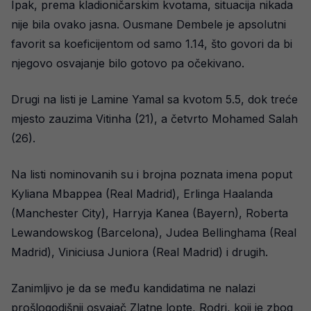
Ipak, prema kladioničarskim kvotama, situacija nikada
nije bila ovako jasna. Ousmane Dembele je apsolutni
favorit sa koeficijentom od samo 1.14, što govori da bi
njegovo osvajanje bilo gotovo pa očekivano.
Drugi na listi je Lamine Yamal sa kvotom 5.5, dok treće
mjesto zauzima Vitinha (21), a četvrto Mohamed Salah
(26).
Na listi nominovanih su i brojna poznata imena poput
Kyliana Mbappea (Real Madrid), Erlinga Haalanda
(Manchester City), Harryja Kanea (Bayern), Roberta
Lewandowskog (Barcelona), Judea Bellinghama (Real
Madrid), Viniciusa Juniora (Real Madrid) i drugih.
Zanimljivo je da se među kandidatima ne nalazi
prošlogodišnji osvajač Zlatne lopte, Rodri, koji je zbog