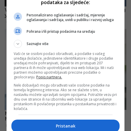
podataka za sljedeće:
Personalizirano oglašavanje i sadržaj, mjerenje
oglašavanja i sadržaja, uvidi u publiku i razvoj usluga
Pohrana i/ili pristup podacima na uređaju
Saznajte više
Vaši će se osobni podaci obrađivati, a podatke s vašeg
uređaja (kolačiće, jedinstvene identifikatore i druge podatke
uređaja) može pohranjivati, dijeliti te im pristupati 207
partnera ili ih može upotrebljavati ova web-lokacija. Mi i naši
partneri možemo upotrebljavati precizne podatke o
geolociranju.
Popis partnera.
Neki dobavljači mogu obrađivati vaše osobne podatke na
temelju legitimnog interesa. Ako se ne slažete s tim, u
nastavku možete upravljati svojim opcijama. Potražite vezu pri
dnu ove stranice ili na izborniku web-lokacije za upravljanje
pristankom ili povlačenje pristanka u postavkama privatnosti i
kolačića.
Pristanak