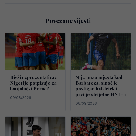
Povezane vijesti
Bivši reprezentativac
Nije imao mjesta kod
Nigerije potpisuje za
Barbareza, sinoć je
banjalučki Borac?
postigao hat-trick i
prvi je strijelac HNL-a
09/08/2026
09/08/2026