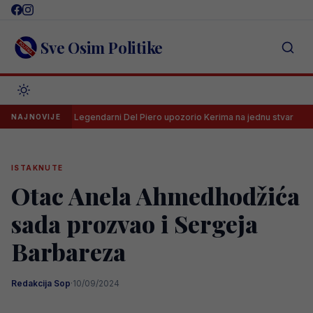
Skip
to
content
Sve Osim Politike
Legendarni Del Piero upozorio Kerima na jednu stvar
UEFA d
NAJNOVIJE
ISTAKNUTE
Otac Anela Ahmedhodžića
sada prozvao i Sergeja
Barbareza
Redakcija Sop
·
10/09/2024