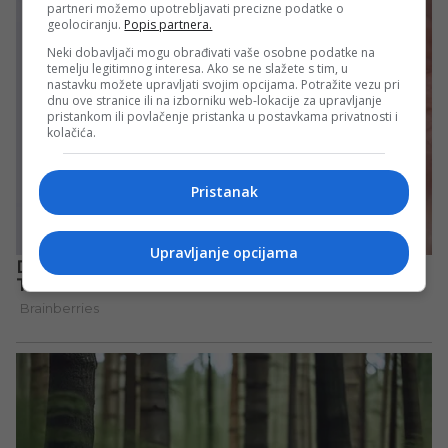
partneri možemo upotrebljavati precizne podatke o
geolociranju.
Popis partnera.
Neki dobavljači mogu obrađivati vaše osobne podatke na
temelju legitimnog interesa. Ako se ne slažete s tim, u
nastavku možete upravljati svojim opcijama. Potražite vezu pri
dnu ove stranice ili na izborniku web-lokacije za upravljanje
pristankom ili povlačenje pristanka u postavkama privatnosti i
kolačića.
Pristanak
Upravljanje opcijama