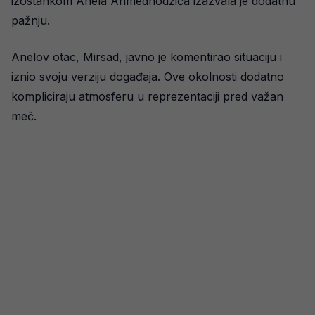
izostankom Anela Ahmedhodžića izazvala je dodatnu
pažnju.
Anelov otac, Mirsad, javno je komentirao situaciju i
iznio svoju verziju događaja. Ove okolnosti dodatno
kompliciraju atmosferu u reprezentaciji pred važan
meč.